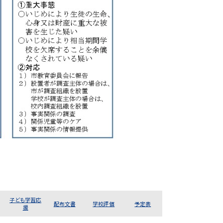
子ども学習応
配布文書
学校評価
予定表
援