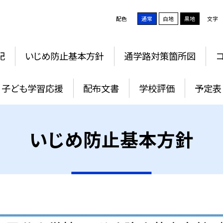
配色
通常
白地
黒地
文字
記
いじめ防止基本方針
通学路対策箇所図
子ども学習応援
配布文書
学校評価
予定表
いじめ防止基本方針