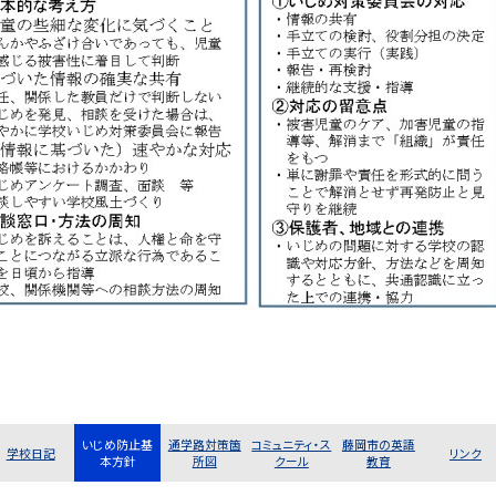
いじめ防止基
通学路対策箇
コミュニティ・ス
藤岡市の英語
学校日記
リンク
本方針
所図
クール
教育