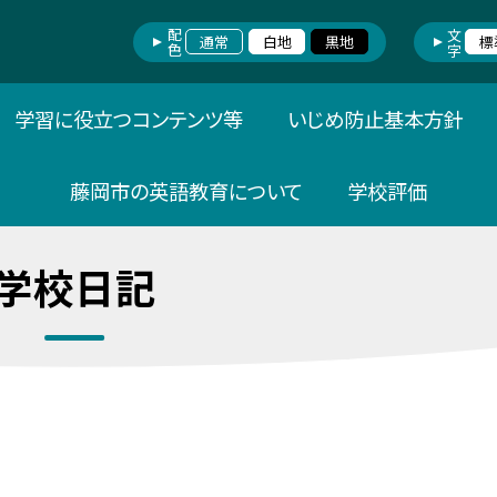
配色
文字
通常
白地
黒地
標
学習に役立つコンテンツ等
いじめ防止基本方針
藤岡市の英語教育について
学校評価
学校日記