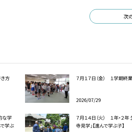
次
書き方
７月１７日（金） １学期終
2026/07/29
合的な学
７月１４日（火） １年・２年
んで学ぶ
寺見学」【進んで学ぶ子】