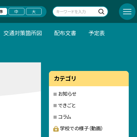
準
中
大
交通対策箇所図
配布文書
予定表
カテゴリ
お知らせ
できごと
コラム
学校での様子（動画）