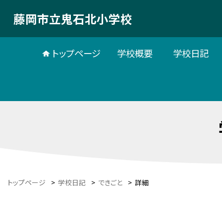
藤岡市立鬼石北小学校
トップページ
学校概要
学校日記
トップページ
>
学校日記
>
できごと
>
詳細