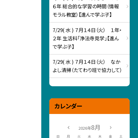
６年 総合的な学習の時間（情報
モラル教室）【進んで学ぶ子】
7/29( 水 ) ７月１４日（火） １年・
２年 生活科「浄法寺見学」【進ん
で学ぶ子】
7/29( 水 ) ７月１４日（火） なか
よし清掃（たてわり班で協力して）
カレンダー
8月
2026年
日
月
火
水
木
金
土