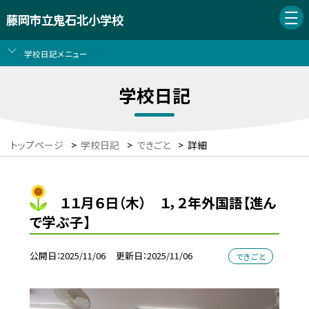
藤岡市立鬼石北小学校
学校日記メニュー
学校日記
トップページ
>
学校日記
>
できごと
>
詳細
１１月６日（木） １，２年外国語【進ん
で学ぶ子】
公開日
2025/11/06
更新日
2025/11/06
できごと