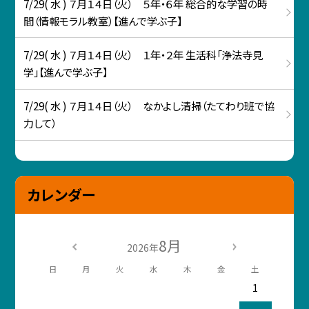
7/29( 水 ) ７月１４日（火） ５年・６年 総合的な学習の時
間（情報モラル教室）【進んで学ぶ子】
7/29( 水 ) ７月１４日（火） １年・２年 生活科「浄法寺見
学」【進んで学ぶ子】
7/29( 水 ) ７月１４日（火） なかよし清掃（たてわり班で協
力して）
カレンダー
8月
2026年
日
月
火
水
木
金
土
1