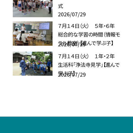
式
2026/07/29
７月１４日（火） ５年・６年
総合的な学習の時間（情報モ
ラル教室）【進んで学ぶ子】
2026/07/29
７月１４日（火） １年・２年
生活科「浄法寺見学」【進んで
学ぶ子】
2026/07/29