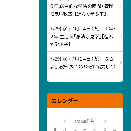
６年 総合的な学習の時間（情報
モラル教室）【進んで学ぶ子】
7/29( 水 ) ７月１４日（火） １年・
２年 生活科「浄法寺見学」【進ん
で学ぶ子】
7/29( 水 ) ７月１４日（火） なか
よし清掃（たてわり班で協力して）
カレンダー
8月
2026年
日
月
火
水
木
金
土