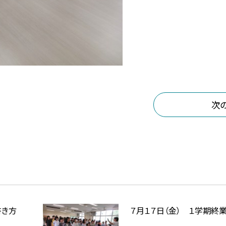
次
書き方
７月１７日（金） １学期終