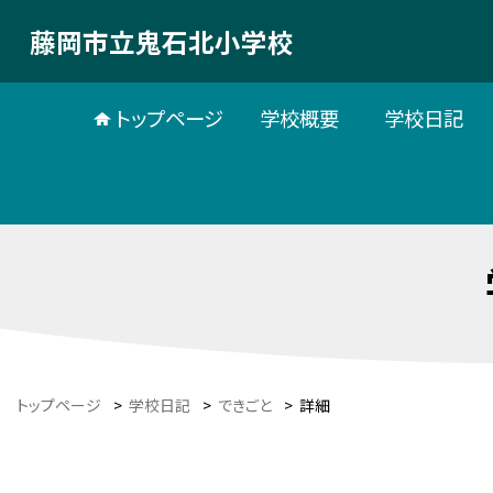
藤岡市立鬼石北小学校
トップページ
学校概要
学校日記
トップページ
>
学校日記
>
できごと
>
詳細