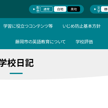
配色
文字
通常
白地
黒地
標
学習に役立つコンテンツ等
いじめ防止基本方針
藤岡市の英語教育について
学校評価
学校日記