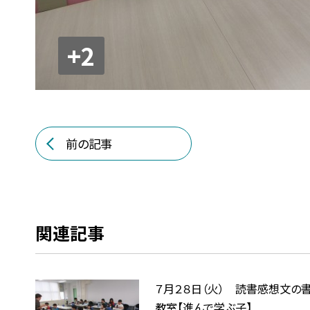
+2
前の記事
関連記事
７月２８日（火） 読書感想文の
教室【進んで学ぶ子】