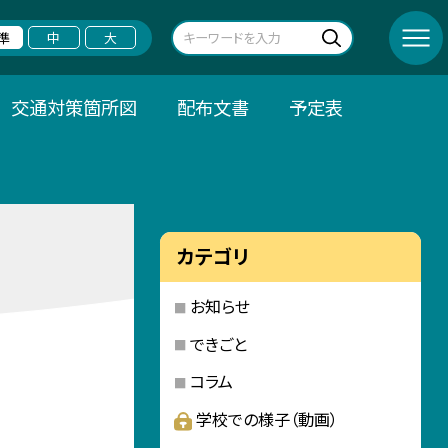
準
中
大
交通対策箇所図
配布文書
予定表
カテゴリ
お知らせ
できごと
コラム
学校での様子（動画）