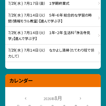
7/29( 水 ) ７月１７日（金） １学期終業式
7/29( 水 ) ７月１４日（火） ５年・６年 総合的な学習の時
間（情報モラル教室）【進んで学ぶ子】
7/29( 水 ) ７月１４日（火） １年・２年 生活科「浄法寺見
学」【進んで学ぶ子】
7/29( 水 ) ７月１４日（火） なかよし清掃（たてわり班で協
力して）
カレンダー
8月
2026年
日
月
火
水
木
金
土