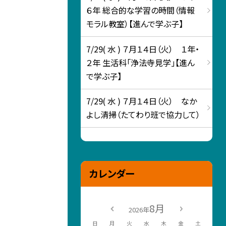
６年 総合的な学習の時間（情報
モラル教室）【進んで学ぶ子】
7/29( 水 ) ７月１４日（火） １年・
２年 生活科「浄法寺見学」【進ん
で学ぶ子】
7/29( 水 ) ７月１４日（火） なか
よし清掃（たてわり班で協力して）
カレンダー
8月
2026年
日
月
火
水
木
金
土