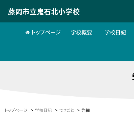
藤岡市立鬼石北小学校
トップページ
学校概要
学校日記
トップページ
>
学校日記
>
できごと
>
詳細