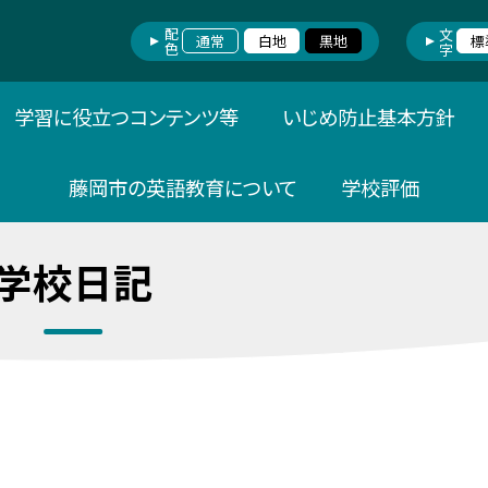
配色
文字
通常
白地
黒地
標
学習に役立つコンテンツ等
いじめ防止基本方針
藤岡市の英語教育について
学校評価
学校日記