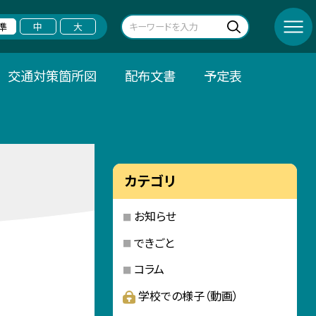
準
中
大
交通対策箇所図
配布文書
予定表
カテゴリ
お知らせ
できごと
コラム
学校での様子（動画）