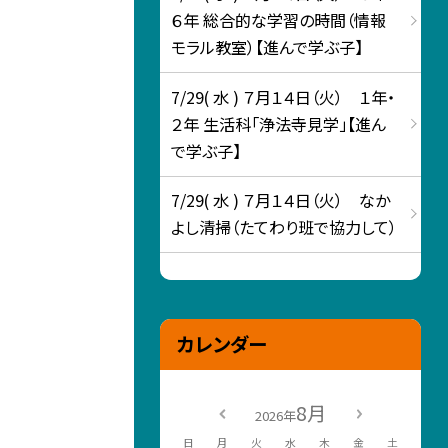
６年 総合的な学習の時間（情報
モラル教室）【進んで学ぶ子】
7/29( 水 ) ７月１４日（火） １年・
２年 生活科「浄法寺見学」【進ん
で学ぶ子】
7/29( 水 ) ７月１４日（火） なか
よし清掃（たてわり班で協力して）
カレンダー
8月
2026年
日
月
火
水
木
金
土