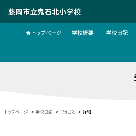
藤岡市立鬼石北小学校
トップページ
学校概要
学校日記
トップページ
>
学校日記
>
できごと
>
詳細