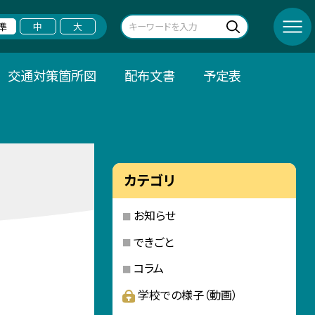
準
中
大
交通対策箇所図
配布文書
予定表
カテゴリ
お知らせ
できごと
コラム
学校での様子（動画）