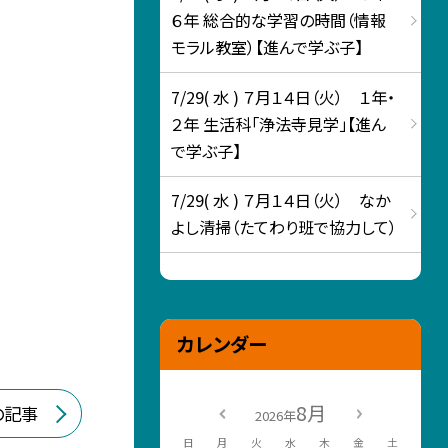
６年 総合的な学習の時間（情報
モラル教室）【進んで学ぶ子】
7/29( 水 ) ７月１４日（火） １年・
２年 生活科「浄法寺見学」【進ん
で学ぶ子】
7/29( 水 ) ７月１４日（火） なか
よし清掃（たてわり班で協力して）
カレンダー
8月
の記事
2026年
日
月
火
水
木
金
土