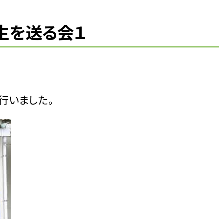
年生を送る会１
行いました。