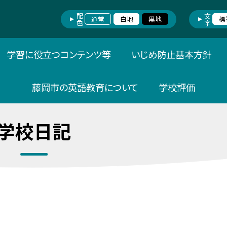
配色
文字
通常
白地
黒地
標
学習に役立つコンテンツ等
いじめ防止基本方針
藤岡市の英語教育について
学校評価
学校日記