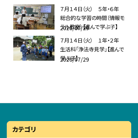
７月１４日（火） ５年・６年
総合的な学習の時間（情報モ
ラル教室）【進んで学ぶ子】
2026/07/29
７月１４日（火） １年・２年
生活科「浄法寺見学」【進んで
学ぶ子】
2026/07/29
カテゴリ