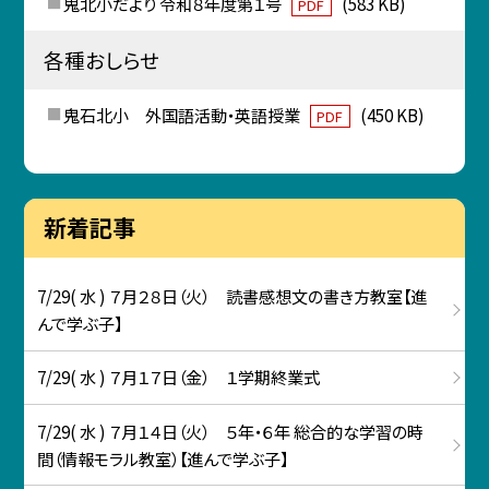
鬼北小だより 令和８年度第１号
(583 KB)
PDF
各種おしらせ
鬼石北小 外国語活動・英語授業
(450 KB)
PDF
新着記事
7/29( 水 ) ７月２８日（火） 読書感想文の書き方教室【進
んで学ぶ子】
7/29( 水 ) ７月１７日（金） １学期終業式
7/29( 水 ) ７月１４日（火） ５年・６年 総合的な学習の時
間（情報モラル教室）【進んで学ぶ子】