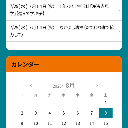
7/29( 水 ) ７月１４日（火） １年・２年 生活科「浄法寺見
学」【進んで学ぶ子】
7/29( 水 ) ７月１４日（火） なかよし清掃（たてわり班で協
力して）
カレンダー
8月
2026年
日
月
火
水
木
金
土
1
2
3
4
5
6
7
8
9
10
11
12
13
14
15