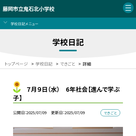
藤岡市立鬼石北小学校
学校日記メニュー
学校日記
トップページ
>
学校日記
>
できごと
>
詳細
７月９日（水） 6年社会【進んで学ぶ
子】
公開日
2025/07/09
更新日
2025/07/09
できごと