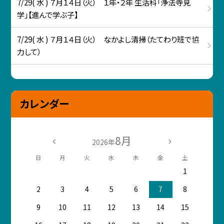
7/29( 水 ) ７月１４日（火） １年・２年 生活科「浄法寺見
学」【進んで学ぶ子】
7/29( 水 ) ７月１４日（火） なかよし清掃（たてわり班で協
力して）
カレンダー
8月
2026年
日
月
火
水
木
金
土
1
2
3
4
5
6
7
8
9
10
11
12
13
14
15