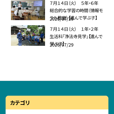
７月１４日（火） ５年・６年
総合的な学習の時間（情報モ
ラル教室）【進んで学ぶ子】
2026/07/29
７月１４日（火） １年・２年
生活科「浄法寺見学」【進んで
学ぶ子】
2026/07/29
カテゴリ