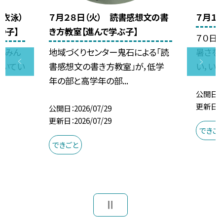
着衣泳）
７月２８日（火） 読書感想文の書
７月１
つ子】
き方教室【進んで学ぶ子】
７０日
，みん
地域づくりセンター鬼石による「読
暑さを
響いてい
書感想文の書き方教室」が，低学
い，いい
年の部と高学年の部...
公開日
更新日
公開日
2026/07/29
更新日
2026/07/29
できご
できごと