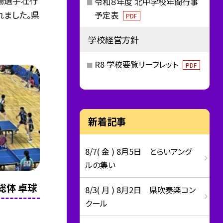
場選手壮行
令和８年度 北中学校年間行事
れました。県
予定表
PDF
学校経営方針
R8 学校要覧リーフレット
PDF
新着記事
8/7( 金 ) 8月5日 とらいアング
ルの集い
総体 卓球
8/3( 月 ) 8月2日 県吹奏楽コン
クール