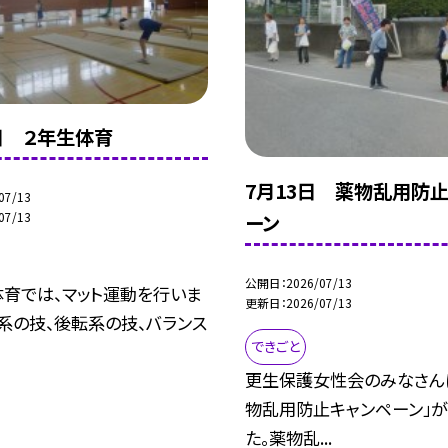
日 ２年生体育
7月13日 薬物乱用防
07/13
07/13
ーン
公開日
2026/07/13
体育では、マット運動を行いま
更新日
2026/07/13
系の技、後転系の技、バランス
できごと
更生保護女性会のみなさん
物乱用防止キャンペーン」
た。薬物乱...