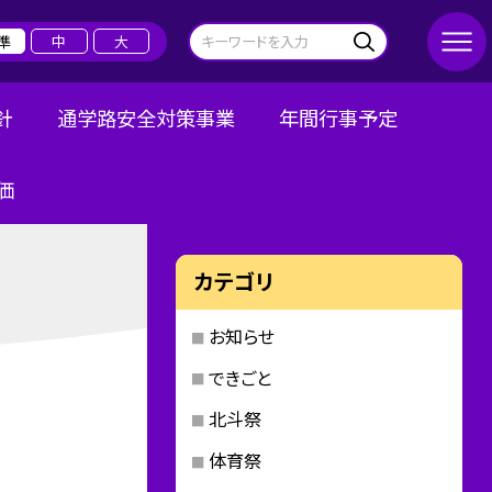
準
中
大
針
通学路安全対策事業
年間行事予定
価
カテゴリ
お知らせ
できごと
北斗祭
体育祭