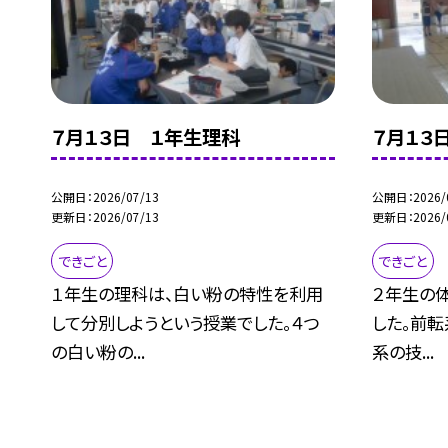
７月１３日 １年生理科
７月１３
公開日
2026/07/13
公開日
2026/
更新日
2026/07/13
更新日
2026/
できごと
できごと
１年生の理科は、白い粉の特性を利用
２年生の
して分別しようという授業でした。４つ
した。前転
の白い粉の...
系の技...