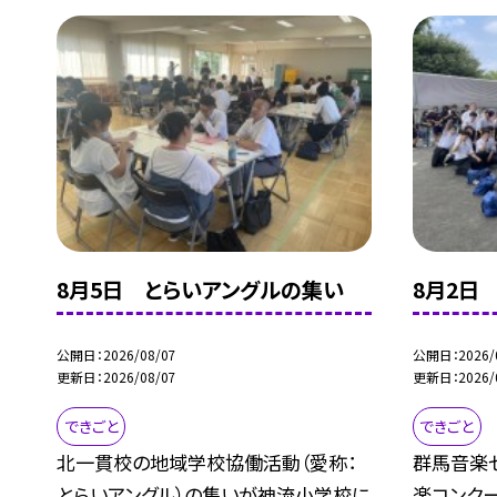
8月5日 とらいアングルの集い
8月2日
公開日
2026/08/07
公開日
2026/
更新日
2026/08/07
更新日
2026/
できごと
できごと
北一貫校の地域学校協働活動（愛称：
群馬音楽
とらいアングル）の集いが神流小学校に
楽コンク