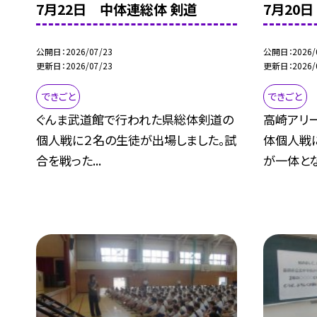
7月22日 中体連総体 剣道
7月20
公開日
2026/07/23
公開日
2026/
更新日
2026/07/23
更新日
2026/
できごと
できごと
ぐんま武道館で行われた県総体剣道の
高崎アリ
個人戦に２名の生徒が出場しました。試
体個人戦
合を戦った...
が一体となっ