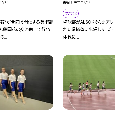
07/27
更新日
2026/07/27
できごと
術部が合同で開催する美術部
卓球部がALSOKぐんまア
らん藤岡花の交流館にて行わ
れた県総体に出場しました。
...
体戦に...