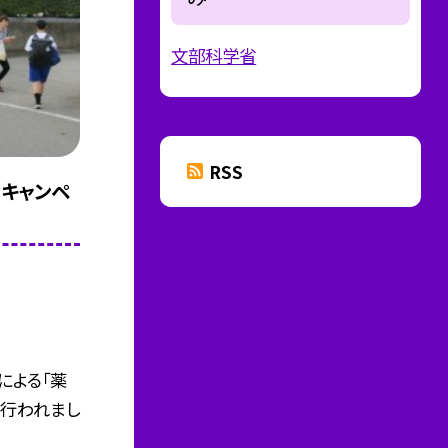
文部科学省
RSS
止キャンペ
による「薬
が行われまし