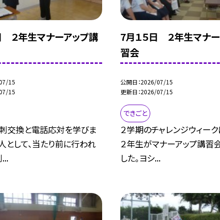
日 ２年生マナーアップ講
7月１５日 ２年生マナ
習会
07/15
公開日
2026/07/15
07/15
更新日
2026/07/15
できごと
名刺交換と電話応対を学びま
２学期のチャレンジウィーク
人として、当たり前に行われ
２年生がマナーアップ講習
..
した。ヨシ...