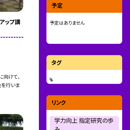
予定
ーアップ講
予定はありません
タグ
に向けて、
会を行いま
リンク
学力向上 指定研究の歩
み