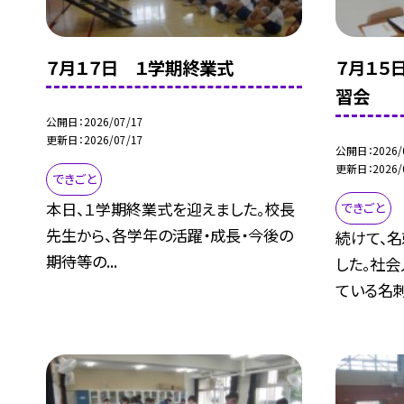
７月１７日 １学期終業式
７月１５
習会
公開日
2026/07/17
更新日
2026/07/17
公開日
2026/
更新日
2026/
できごと
本日、１学期終業式を迎えました。校長
できごと
先生から、各学年の活躍・成長・今後の
続けて、
期待等の...
した。社会
ている名刺.