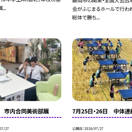
藤岡市の関東・全国大会出
..
会がふじまるホールで行わ
総体で勝ち...
日 市内合同美術部展
7月25日・26日 中体連
07/27
公開日
2026/07/27