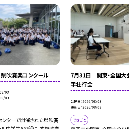
 県吹奏楽コンクール
7月31日 関東・全国大
手壮行会
08/03
08/03
公開日
2026/08/03
更新日
2026/08/03
センターで開催された県吹奏
できごと
ール中学生Aの部に、本校吹奏