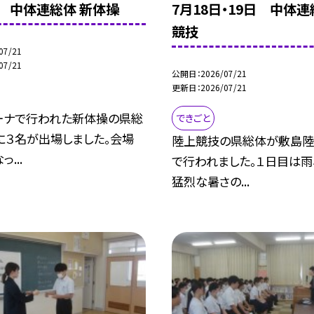
日 中体連総体 新体操
7月18日・19日 中体連
競技
07/21
07/21
公開日
2026/07/21
更新日
2026/07/21
ーナで行われた新体操の県総
できごと
に３名が出場しました。会場
陸上競技の県総体が敷島陸
...
で行われました。１日目は雨
猛烈な暑さの...