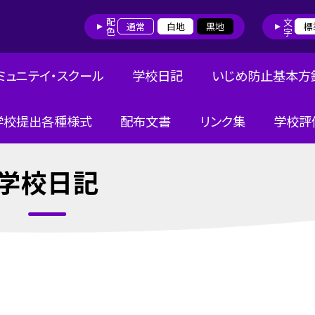
配色
文字
通常
白地
黒地
標
ミュニテイ・スクール
学校日記
いじめ防止基本方
学校提出各種様式
配布文書
リンク集
学校評
学校日記