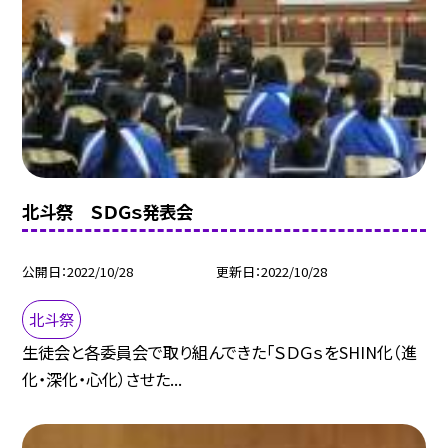
北斗祭 ＳＤＧｓ発表会
公開日
2022/10/28
更新日
2022/10/28
北斗祭
生徒会と各委員会で取り組んできた「ＳＤＧｓをSHIN化（進
化・深化・心化）させた...