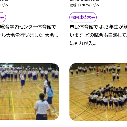
06/27
更新日
2025/06/27
大会
校内球技大会
、総合学習センター体育館で
市民体育館では、３年生が
ル大会を行いました。大会...
います。どの試合も白熱して
にも力が入...