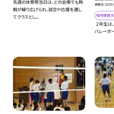
先週の体育祭当日は、どの会場でも熱
更新日
2025/
戦が繰り広げられ、試合や応援を通し
校内球技
てクラスとし...
２年生は
バレーボー