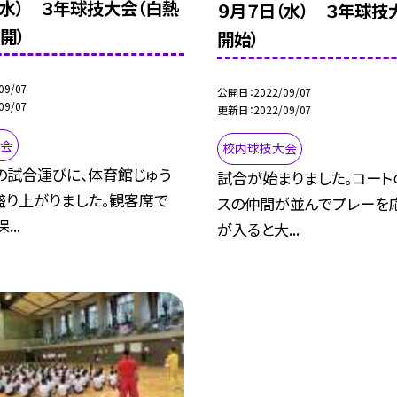
（水） ３年球技大会（白熱
９月７日（水） ３年球技
開）
開始）
09/07
公開日
2022/09/07
09/07
更新日
2022/09/07
大会
校内球技大会
の試合運びに、体育館じゅう
試合が始まりました。コート
盛り上がりました。観客席で
スの仲間が並んでプレーを
...
が入ると大...