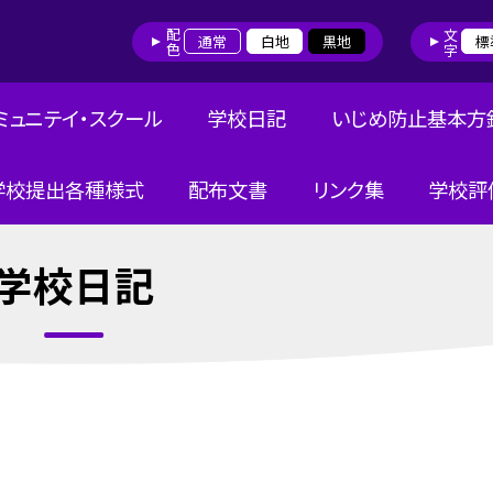
配色
文字
通常
白地
黒地
標
ミュニテイ・スクール
学校日記
いじめ防止基本方
学校提出各種様式
配布文書
リンク集
学校評
学校日記