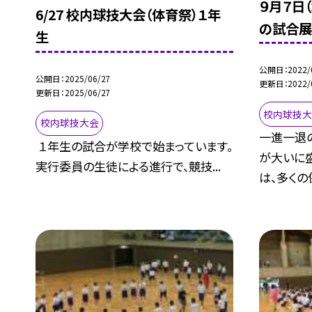
９月７日
6/27 校内球技大会（体育祭）１年
の試合展
生
公開日
2022/
公開日
2025/06/27
更新日
2022/
更新日
2025/06/27
校内球技
校内球技大会
一進一退
１年生の試合が学校で始まっています。
が大いに
実行委員の生徒による進行で、競技...
は、多くの保