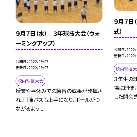
９月７日
式）
９月７日（水） ３年球技大会（ウォ
ーミングアップ）
公開日
2022/
更新日
2022/
公開日
2022/09/07
更新日
2022/09/07
校内球技
３年生の
校内球技大会
場に開催
授業や昼休みでの練習の成果が発揮さ
した開会式の
れ、円陣パスも上手になり、ボールがつ
ながるよう...