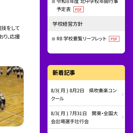
令和８年度 北中学校年間行事
予定表
PDF
学校経営方針
競技をして
おり、応援
R8 学校要覧リーフレット
PDF
新着記事
8/3( 月 ) 8月2日 県吹奏楽コン
クール
8/3( 月 ) 7月31日 関東・全国大
会出場選手壮行会