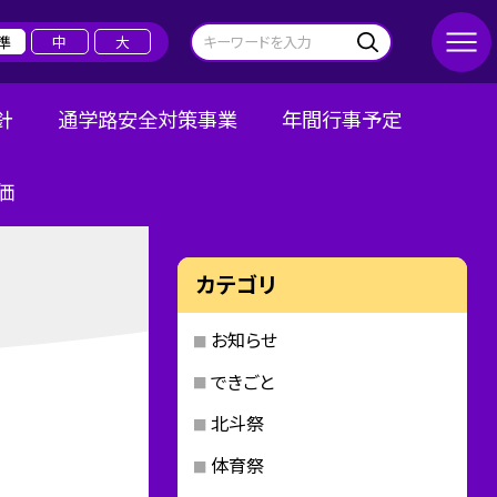
準
中
大
針
通学路安全対策事業
年間行事予定
価
カテゴリ
お知らせ
できごと
北斗祭
体育祭