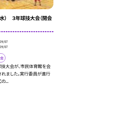
（水） ３年球技大会（開会
09/07
09/07
大会
球技大会が、市民体育館を会
されました。実行委員が進行
...