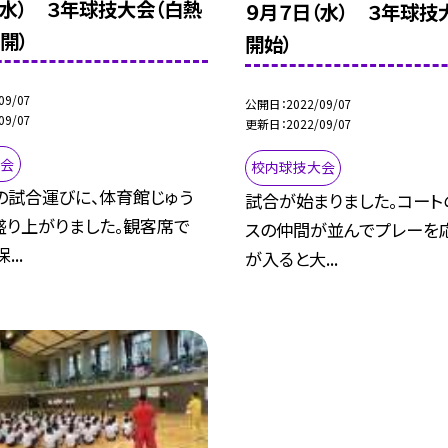
（水） ３年球技大会（白熱
９月７日（水） ３年球技
開）
開始）
09/07
公開日
2022/09/07
09/07
更新日
2022/09/07
大会
校内球技大会
の試合運びに、体育館じゅう
試合が始まりました。コート
盛り上がりました。観客席で
スの仲間が並んでプレーを
...
が入ると大...