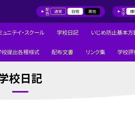
配色
文字
通常
白地
黒地
標
ミュニテイ・スクール
学校日記
いじめ防止基本方
学校提出各種様式
配布文書
リンク集
学校評
学校日記