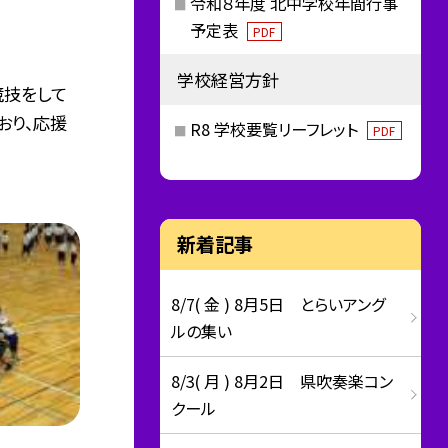
令和８年度 北中学校年間行事
予定表
PDF
学校経営方針
競技をして
おり、応援
R8 学校要覧リーフレット
PDF
新着記事
8/7( 金 ) 8月5日 とらいアング
ルの集い
8/3( 月 ) 8月2日 県吹奏楽コン
クール