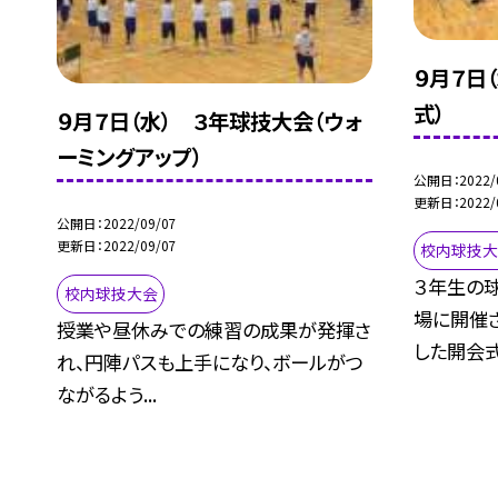
９月７日
式）
９月７日（水） ３年球技大会（ウォ
ーミングアップ）
公開日
2022/
更新日
2022/
公開日
2022/09/07
更新日
2022/09/07
校内球技
３年生の
校内球技大会
場に開催
授業や昼休みでの練習の成果が発揮さ
した開会式の
れ、円陣パスも上手になり、ボールがつ
ながるよう...