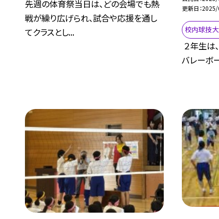
先週の体育祭当日は、どの会場でも熱
更新日
2025/
戦が繰り広げられ、試合や応援を通し
校内球技
てクラスとし...
２年生は
バレーボー