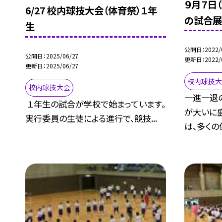
９月７日
6/27 校内球技大会（体育祭）１年
の試合展
生
公開日
2022/
公開日
2025/06/27
更新日
2022/
更新日
2025/06/27
校内球技
校内球技大会
一進一退
１年生の試合が学校で始まっています。
が大いに
実行委員の生徒による進行で、競技...
は、多くの保