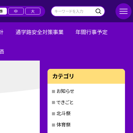
準
中
大
針
通学路安全対策事業
年間行事予定
価
カテゴリ
お知らせ
できごと
北斗祭
体育祭