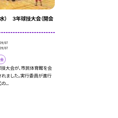
（水） ３年球技大会（開会
09/07
09/07
大会
球技大会が、市民体育館を会
されました。実行委員が進行
...