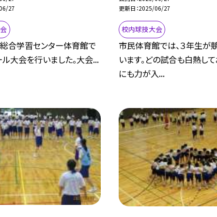
06/27
更新日
2025/06/27
大会
校内球技大会
、総合学習センター体育館で
市民体育館では、３年生が
ル大会を行いました。大会...
います。どの試合も白熱して
にも力が入...