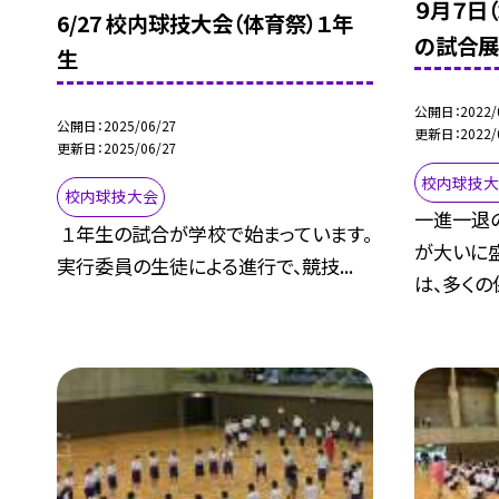
９月７日
6/27 校内球技大会（体育祭）１年
の試合展
生
公開日
2022/
公開日
2025/06/27
更新日
2022/
更新日
2025/06/27
校内球技
校内球技大会
一進一退
１年生の試合が学校で始まっています。
が大いに
実行委員の生徒による進行で、競技...
は、多くの保