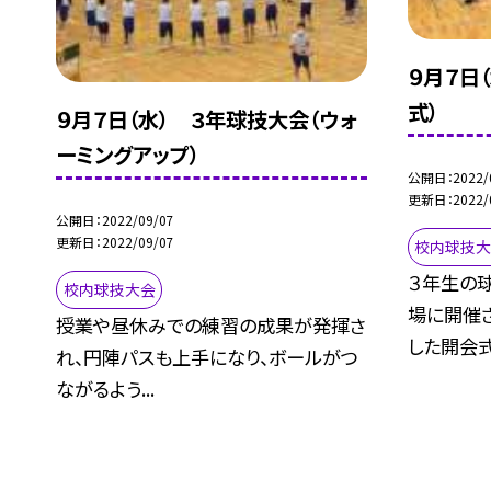
９月７日
式）
９月７日（水） ３年球技大会（ウォ
ーミングアップ）
公開日
2022/
更新日
2022/
公開日
2022/09/07
更新日
2022/09/07
校内球技
３年生の
校内球技大会
場に開催
授業や昼休みでの練習の成果が発揮さ
した開会式の
れ、円陣パスも上手になり、ボールがつ
ながるよう...