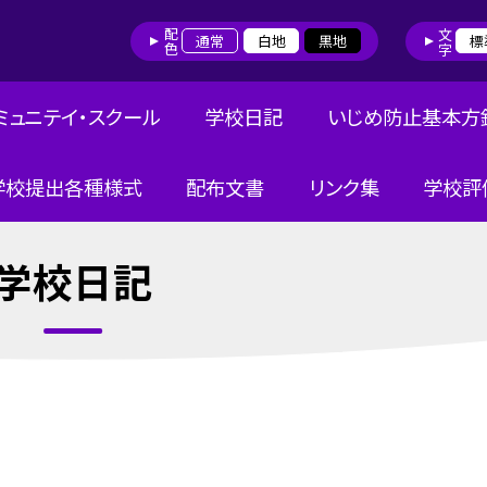
配色
文字
通常
白地
黒地
標
ミュニテイ・スクール
学校日記
いじめ防止基本方
学校提出各種様式
配布文書
リンク集
学校評
学校日記