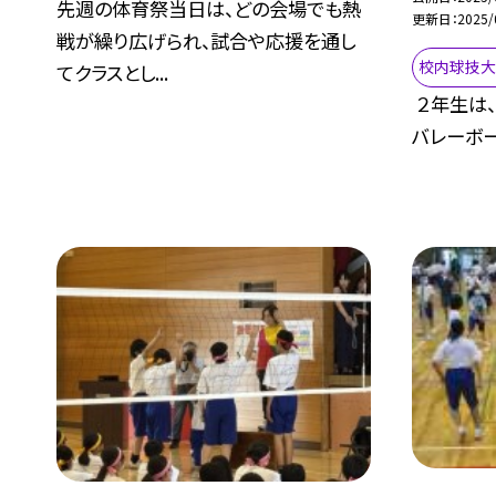
先週の体育祭当日は、どの会場でも熱
更新日
2025/
戦が繰り広げられ、試合や応援を通し
校内球技
てクラスとし...
２年生は
バレーボー