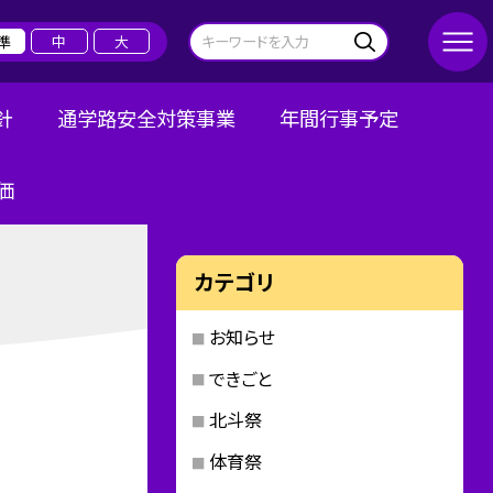
準
中
大
針
通学路安全対策事業
年間行事予定
価
カテゴリ
お知らせ
できごと
北斗祭
体育祭