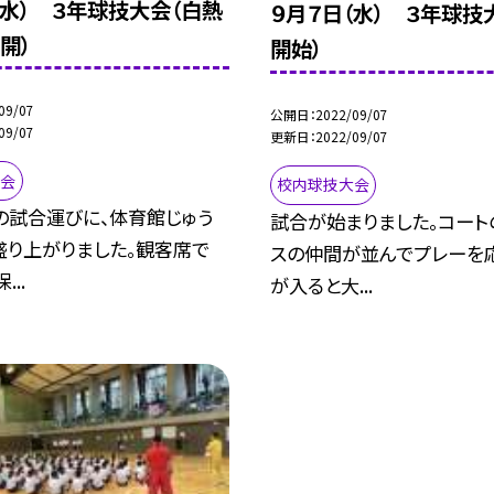
（水） ３年球技大会（白熱
９月７日（水） ３年球技
開）
開始）
09/07
公開日
2022/09/07
09/07
更新日
2022/09/07
大会
校内球技大会
の試合運びに、体育館じゅう
試合が始まりました。コート
盛り上がりました。観客席で
スの仲間が並んでプレーを
...
が入ると大...