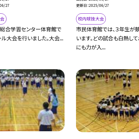
06/27
更新日
2025/06/27
大会
校内球技大会
、総合学習センター体育館で
市民体育館では、３年生が
ル大会を行いました。大会...
います。どの試合も白熱して
にも力が入...