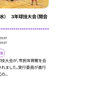
（水） ３年球技大会（開会
09/07
09/07
大会
球技大会が、市民体育館を会
されました。実行委員が進行
...