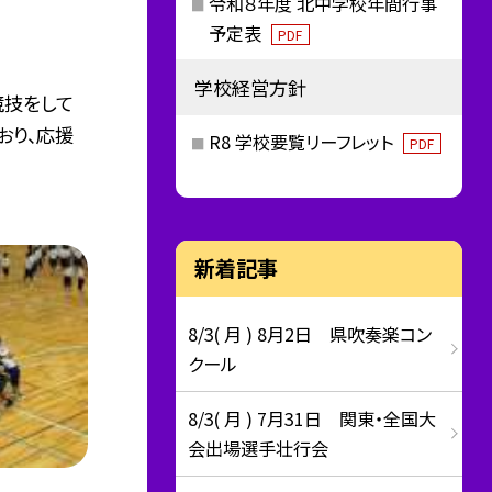
令和８年度 北中学校年間行事
予定表
PDF
学校経営方針
競技をして
おり、応援
R8 学校要覧リーフレット
PDF
新着記事
8/3( 月 ) 8月2日 県吹奏楽コン
クール
8/3( 月 ) 7月31日 関東・全国大
会出場選手壮行会