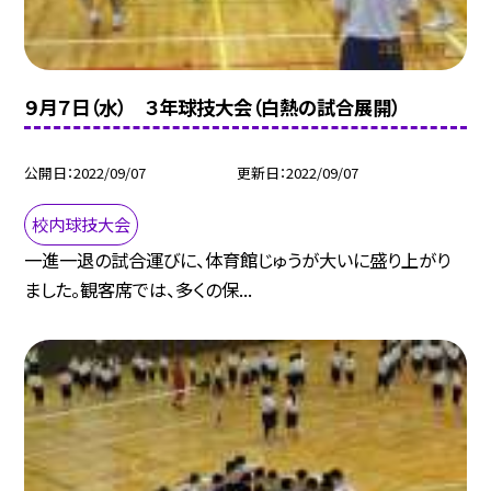
９月７日（水） ３年球技大会（白熱の試合展開）
公開日
2022/09/07
更新日
2022/09/07
校内球技大会
一進一退の試合運びに、体育館じゅうが大いに盛り上がり
ました。観客席では、多くの保...