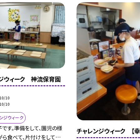
ジウィーク 神流保育園
10/10
10/10
レンジウィーク
子です。準備をして、園児の様
チャレンジウィーク 【幸
がら食べて、片付けをして…