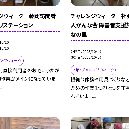
ジウィーク 藤岡訪問看
チャレンジウィーク 社
リステーション
人かんな会 障害者支援
なの里
10/10
10/10
公開日
2025/10/10
更新日
2025/10/10
レンジウィーク
は、直接利用者のお宅にうかが
２年・チャレンジウィーク
験作業がメインになっていま
機織り体験や用具づくりなど
.
ための作業１つひとつを丁
んでいまし...