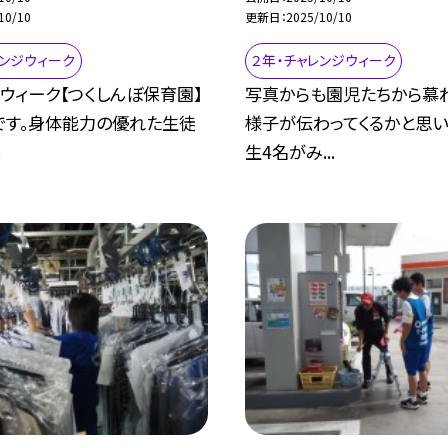
10/10
更新日
2025/10/10
レンジウィーク
２年・チャレンジウィーク
ウィーク【つくしんぼ保育園】
写真からも園児たちから慕
です。身体能力の優れた生徒
様子が伝わってくるかと思い
.
生4名がみ...