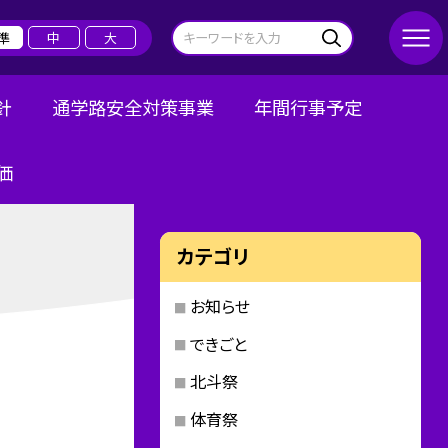
準
中
大
針
通学路安全対策事業
年間行事予定
価
カテゴリ
お知らせ
できごと
北斗祭
体育祭