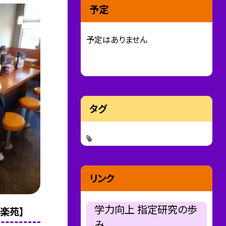
予定
予定はありません
タグ
リンク
学力向上 指定研究の歩
楽苑】
み