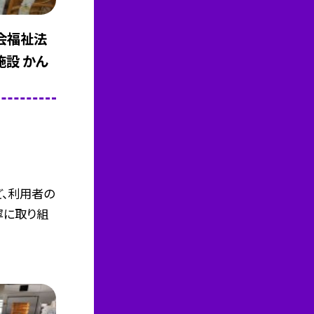
会福祉法
施設 かん
、利用者の
寧に取り組