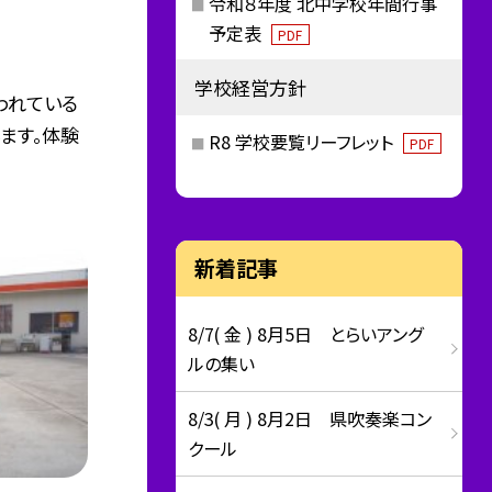
令和８年度 北中学校年間行事
予定表
PDF
学校経営方針
われている
ます。体験
R8 学校要覧リーフレット
PDF
新着記事
8/7( 金 ) 8月5日 とらいアング
ルの集い
8/3( 月 ) 8月2日 県吹奏楽コン
クール