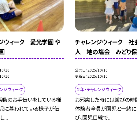
ジウィーク 愛光学園 や
チャレンジウィーク 社
園
人 地の塩会 みどり
10/10
公開日
2025/10/10
10/10
更新日
2025/10/10
レンジウィーク
２年・チャレンジウィーク
活動のお手伝いをしている様
お邪魔した時には遊びの時
園児に慕われている様子が伝
体験者全員が園児と一緒に
...
び、園児目線で...