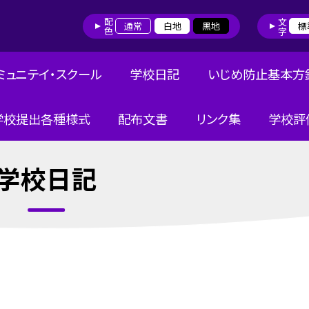
配色
文字
通常
白地
黒地
標
ミュニテイ・スクール
学校日記
いじめ防止基本方
学校提出各種様式
配布文書
リンク集
学校評
学校日記