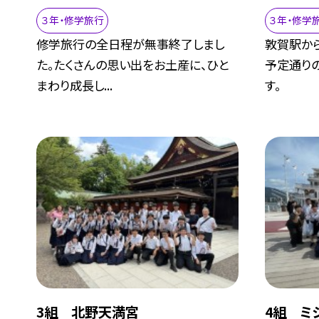
３年・修学旅行
３年・修学
修学旅行の全日程が無事終了しまし
敦賀駅か
た。たくさんの思い出をお土産に、ひと
予定通り
まわり成長し...
す。
3組 北野天満宮
4組 ミ