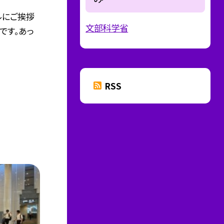
ルにご挨拶
文部科学省
です。あっ
RSS