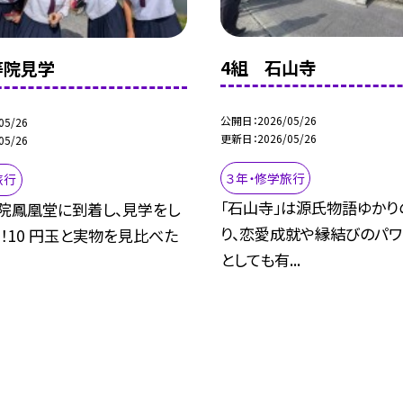
4組 石山寺
等院見学
公開日
2026/05/26
05/26
更新日
2026/05/26
05/26
３年・修学旅行
旅行
「石山寺」は源氏物語ゆかり
等院鳳凰堂に到着し、見学をし
り、恋愛成就や縁結びのパワ
！10 円玉と実物を見比べた
としても有...