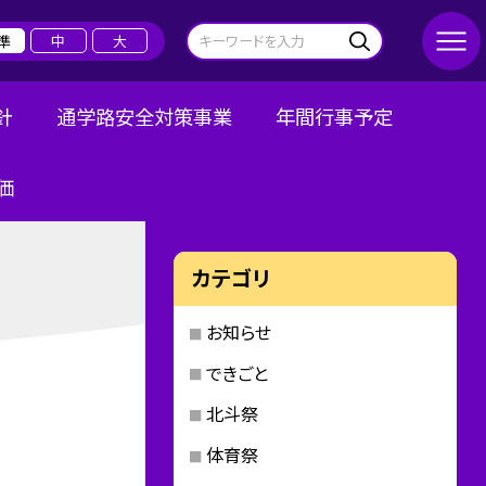
準
中
大
針
通学路安全対策事業
年間行事予定
価
カテゴリ
お知らせ
できごと
北斗祭
体育祭