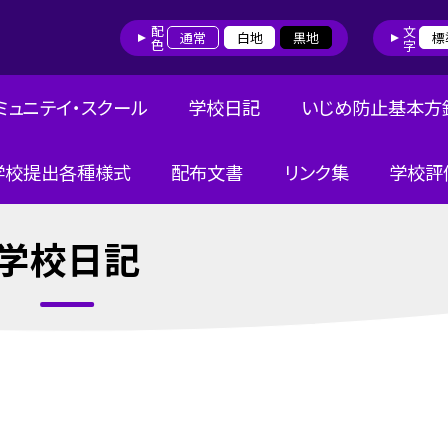
配色
文字
通常
白地
黒地
標
ミュニテイ・スクール
学校日記
いじめ防止基本方
学校提出各種様式
配布文書
リンク集
学校評
学校日記