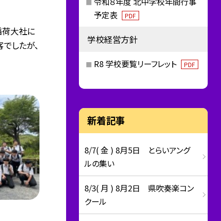
令和８年度 北中学校年間行事
予定表
PDF
稲荷大社に
学校経営方針
客でしたが、
R8 学校要覧リーフレット
PDF
新着記事
8/7( 金 ) 8月5日 とらいアング
ルの集い
8/3( 月 ) 8月2日 県吹奏楽コン
クール