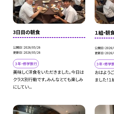
3日目の朝食
１組・朝
公開日
2026/05/26
公開日
2026/
更新日
2026/05/26
更新日
2026/
３年・修学旅行
３年・修学
美味しく洋食をいただきました。今日は
おはよう
クラス別行動です。みんなとても楽しみ
ました！１
にしてい...