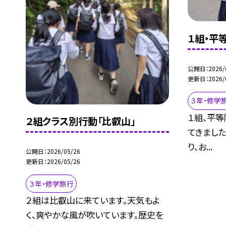
１組・平
公開日
2026/
更新日
2026/
３年・修学
１組、平
２組クラス別行動「比叡山」
てきました
り、お...
公開日
2026/05/26
更新日
2026/05/26
３年・修学旅行
２組は比叡山に来ています。天気もよ
く、爽やかな風が吹いています。歴史を