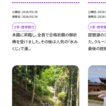
公開日
2026/05/26
公開日
2026/
更新日
2026/05/26
更新日
2026/
３年・修学旅行
３年・修学
本殿に昇殿し、全員で合格祈願の御祈
琵琶湖の
祷を受けました。その後は人気の「水み
た。クルー
くじ」で運...
最後の琵琶.