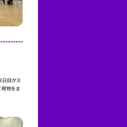
３日目がス
て荷物をま