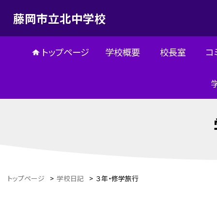
藤岡市立北中学校
トップページ
学校概要
校長室
コ
トップページ
>
学校日記
>
３年・修学旅行