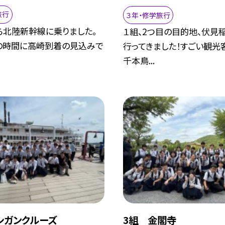
旅行
３年・修学旅行
ら北陸新幹線に乗りました。
１組、2つ目の目的地、伏見
の時間に高崎到着の見込みで
行ってきました！すごい観光
千本鳥...
シガンクルーズ
3組 金閣寺