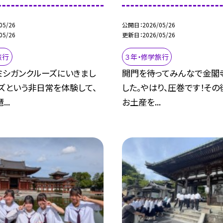
05/26
公開日
2026/05/26
05/26
更新日
2026/05/26
旅行
３年・修学旅行
ミシガンクルーズにいきまし
開門を待ってみんなで金閣
ズという非日常を体験して、
した。やはり、圧巻です！その
..
お土産を...