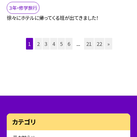
３年・修学旅行
徐々にホテルに帰ってくる班が出てきました！
1
2
3
4
5
6
...
21
22
»
カテゴリ