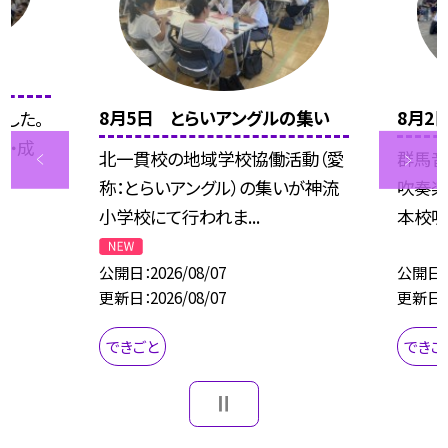
8月5日 とらいアングルの集い
8月2
した。
躍・成
北一貫校の地域学校協働活動（愛
群馬音
称：とらいアングル）の集いが神流
吹奏楽
小学校にて行われま...
本校吹
公開日
2026/08/07
公開日
更新日
2026/08/07
更新日
できごと
できご