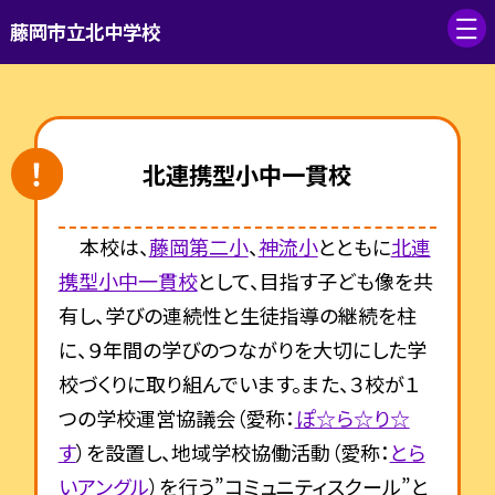
藤岡市立北中学校
北連携型小中一貫校
本校は、
藤岡第二小
、
神流小
とともに
北連
携型小中一貫校
として、目指す子ども像を共
有し、学びの連続性と生徒指導の継続を柱
に、９年間の学びのつながりを大切にした学
校づくりに取り組んでいます。また、３校が１
つの学校運営協議会（愛称：
ぽ☆ら☆り☆
す
）を設置し、地域学校協働活動（愛称：
とら
いアングル
）を行う”コミュニティスクール”と