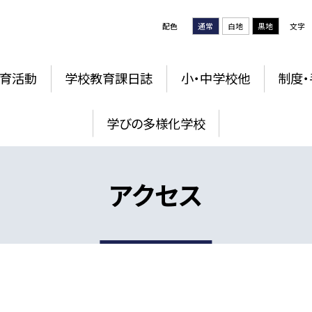
配色
通常
白地
黒地
文字
育活動
学校教育課日誌
小・中学校他
制度・
学びの多様化学校
アクセス