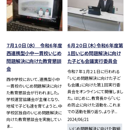
７月１０日（水） 令和６年度
６月２０日（木）令和６年度第
西連携型小中一貫校いじめ
１回いじめ問題解決に向け
問題解決に向けた教育懇談
た子ども会議実行委員会
会
令和７年１月２１日に行われる
「いじめ問題解決に向けた子ど
西中学校において、連携型小中
も会議」に向けた第１回実行委
一貫校のいじめ問題解決に向け
員会をオンラインにて開催しまし
た教育懇談会が行われました。
た。 はじめに、教育長から「いじ
学校運営協議会が主催となり、
め防止に向けた活動を、これま
地域で子ども達を育てようと、中
での活動を振り返り、より子...
学校区独自のいじめ問題解決に
2024/06/21
向けた教育懇談会を実施してい
ま...
いじめ問題解決に向けた取組