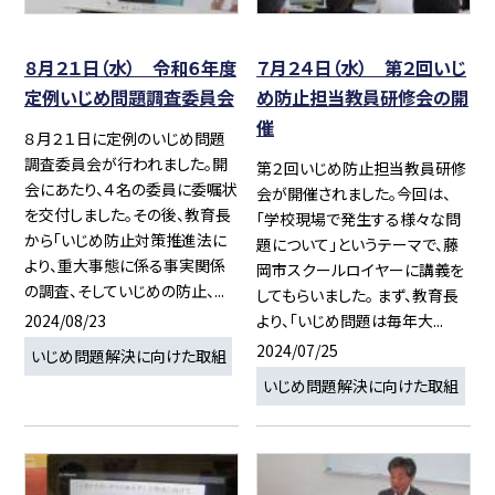
８月２１日（水） 令和６年度
７月２４日（水） 第２回いじ
定例いじめ問題調査委員会
め防止担当教員研修会の開
催
８月２１日に定例のいじめ問題
調査委員会が行われました。開
第２回いじめ防止担当教員研修
会にあたり、４名の委員に委嘱状
会が開催されました。今回は、
を交付しました。その後、教育長
「学校現場で発生する様々な問
から「いじめ防止対策推進法に
題について」というテーマで、藤
より、重大事態に係る事実関係
岡市スクールロイヤーに講義を
の調査、そしていじめの防止、...
してもらいました。 まず、教育長
2024/08/23
より、「いじめ問題は毎年大...
2024/07/25
いじめ問題解決に向けた取組
いじめ問題解決に向けた取組