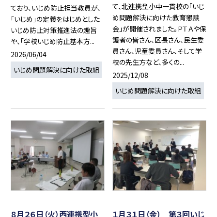
て、北連携型小中一貫校の「いじ
ており、いじめ防止担当教員が、
め問題解決に向けた教育懇談
「いじめ」の定義をはじめとした
会」が開催されました。ＰＴＡや保
いじめ防止対策推進法の趣旨
護者の皆さん、区長さん、民生委
や、「学校いじめ防止基本方...
員さん、児童委員さん、そして学
2026/06/04
校の先生方など、多くの...
いじめ問題解決に向けた取組
2025/12/08
いじめ問題解決に向けた取組
８月２６日（火）西連携型小
１月３１日（金） 第３回いじ