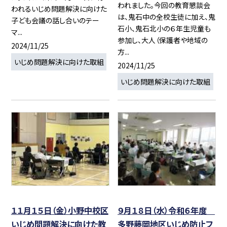
われました。今回の教育懇談会
われるいじめ問題解決に向けた
は、鬼石中の全校生徒に加え、鬼
子ども会議の話し合いのテー
石小、鬼石北小の６年生児童も
マ...
参加し、大人（保護者や地域の
2024/11/25
方...
いじめ問題解決に向けた取組
2024/11/25
いじめ問題解決に向けた取組
１１月１５日（金）小野中校区
９月１８日（水）令和６年度
いじめ問題解決に向けた教
多野藤岡地区いじめ防止フ