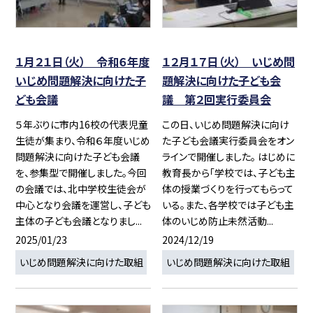
１月２１日（火） 令和６年度
１２月１７日（火） いじめ問
いじめ問題解決に向けた子
題解決に向けた子ども会
ども会議
議 第２回実行委員会
５年ぶりに市内16校の代表児童
この日、いじめ問題解決に向け
生徒が集まり、令和６年度いじめ
た子ども会議実行委員会をオン
問題解決に向けた子ども会議
ラインで開催しました。 はじめに
を、参集型で開催しました。今回
教育長から「学校では、子ども主
の会議では、北中学校生徒会が
体の授業づくりを行ってもらって
中心となり会議を運営し、子ども
いる。また、各学校では子ども主
主体の子ども会議となりまし...
体のいじめ防止未然活動...
2025/01/23
2024/12/19
いじめ問題解決に向けた取組
いじめ問題解決に向けた取組