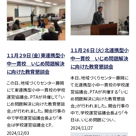
１１月２６日（火）北連携型小
１１月２９日（金）東連携型小
中一貫校 いじめ問題解決
中一貫校 いじめ問題解決
に向けた教育懇談会
に向けた教育懇談会
本日、地域づくりセンター藤岡に
この日、地域づくりセンター藤岡
て北連携型小中一貫校の学校運
にて東連携型小中一貫校の学校
営協議会、PTAが共催する「いじ
運営協議会、PTAが共催して「い
め問題解決に向けた教育懇談
じめ問題解決に向けた教育懇談
会」が行われました。 開会行事の
会」が行われました。 開会行事の
中で、学校運営協議会長より「今
中で学校運営協議会長より「本
日は、いじめ問題につい...
会は学校運営協議会とP...
2024/11/27
2024/12/03