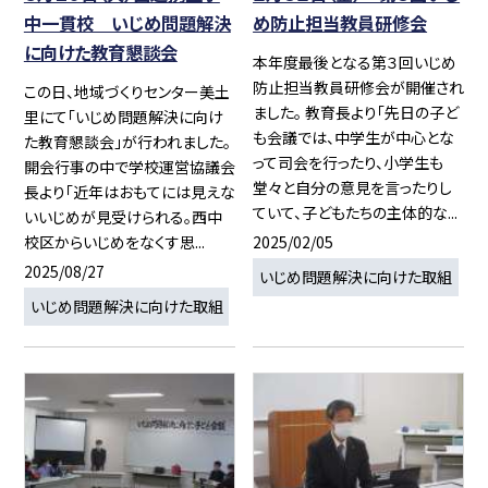
中一貫校 いじめ問題解決
め防止担当教員研修会
に向けた教育懇談会
本年度最後となる第３回いじめ
防止担当教員研修会が開催され
この日、地域づくりセンター美土
ました。 教育長より「先日の子ど
里にて「いじめ問題解決に向け
も会議では、中学生が中心とな
た教育懇談会」が行われました。
って司会を行ったり、小学生も
開会行事の中で学校運営協議会
堂々と自分の意見を言ったりし
長より「近年はおもてには見えな
ていて、子どもたちの主体的な...
いいじめが見受けられる。西中
2025/02/05
校区からいじめをなくす思...
2025/08/27
いじめ問題解決に向けた取組
いじめ問題解決に向けた取組