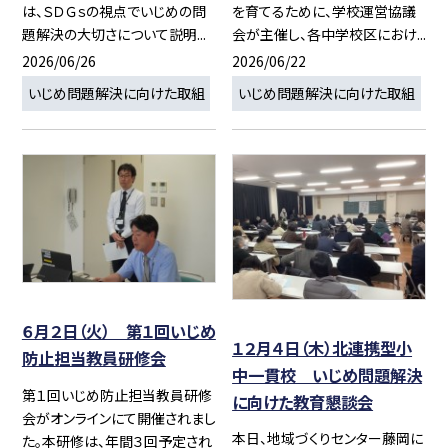
は、ＳＤＧｓの視点でいじめの問
を育てるために、学校運営協議
題解決の大切さについて説明...
会が主催し、各中学校区におけ...
2026/06/26
2026/06/22
いじめ問題解決に向けた取組
いじめ問題解決に向けた取組
６月２日（火） 第１回いじめ
１２月４日（木）北連携型小
防止担当教員研修会
中一貫校 いじめ問題解決
第１回いじめ防止担当教員研修
に向けた教育懇談会
会がオンラインにて開催されまし
本日、地域づくりセンター藤岡に
た。本研修は、年間３回予定され