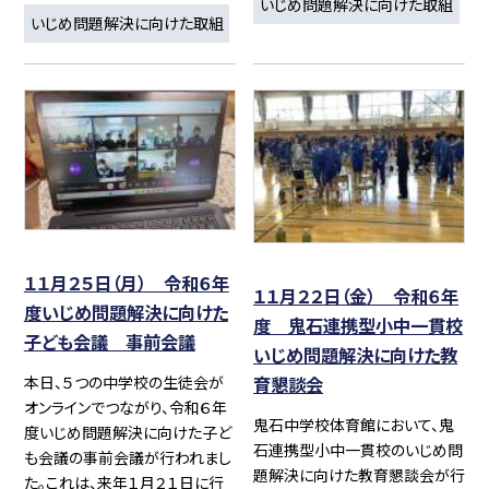
いじめ問題解決に向けた取組
いじめ問題解決に向けた取組
１１月２５日（月） 令和６年
１１月２２日（金） 令和６年
度いじめ問題解決に向けた
度 鬼石連携型小中一貫校
子ども会議 事前会議
いじめ問題解決に向けた教
本日、５つの中学校の生徒会が
育懇談会
オンラインでつながり、令和６年
鬼石中学校体育館において、鬼
度いじめ問題解決に向けた子ど
石連携型小中一貫校のいじめ問
も会議の事前会議が行われまし
題解決に向けた教育懇談会が行
た。これは、来年１月２１日に行