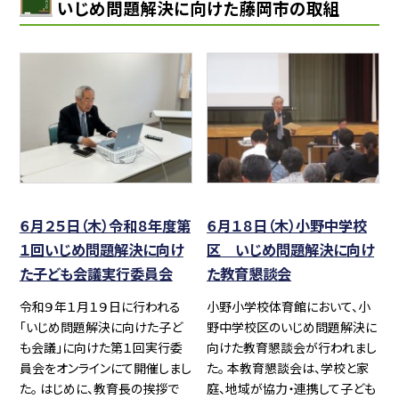
いじめ問題解決に向けた藤岡市の取組
６月２５日（木）令和８年度第
６月１８日（木）小野中学校
１回いじめ問題解決に向け
区 いじめ問題解決に向け
た子ども会議実行委員会
た教育懇談会
令和９年１月１９日に行われる
小野小学校体育館において、小
「いじめ問題解決に向けた子ど
野中学校区のいじめ問題解決に
も会議」に向けた第１回実行委
向けた教育懇談会が行われまし
員会をオンラインにて開催しまし
た。 本教育懇談会は、学校と家
た。 はじめに、教育長の挨拶で
庭、地域が協力・連携して子ども