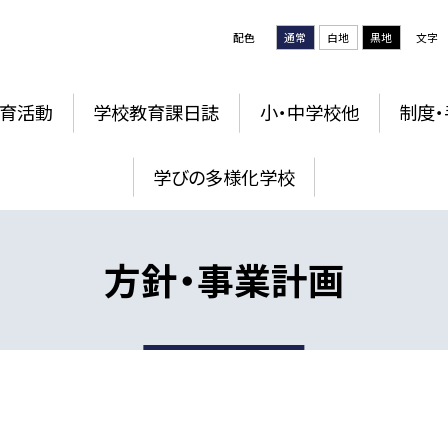
配色
通常
白地
黒地
文字
育活動
学校教育課日誌
小・中学校他
制度・
学びの多様化学校
方針・事業計画