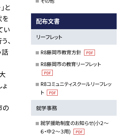
その他
」と
状を
配布文書
てい
リーフレット
う、
う話
R8藤岡市教育方針
PDF
R8藤岡市の教育リーフレット
大
PDF
R8コミュニティスクールリーフレッ
しょ
ト
PDF
市の
就学事務
就学援助制度のお知らせ(小２～
６・中２～３用)
PDF