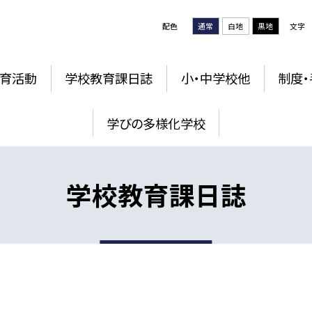
配色
通常
白地
黒地
文字
育活動
学校教育課日誌
小・中学校他
制度・
学びの多様化学校
学校教育課日誌