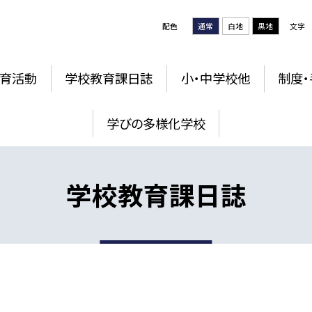
配色
通常
白地
黒地
文字
育活動
学校教育課日誌
小・中学校他
制度・
学びの多様化学校
学校教育課日誌