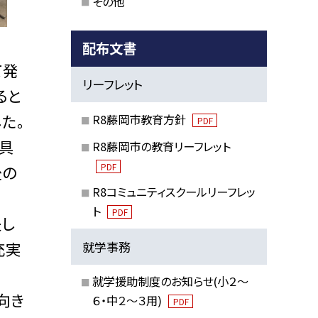
その他
配布文書
て発
リーフレット
ると
た。
R8藤岡市教育方針
PDF
具
R8藤岡市の教育リーフレット
PDF
後の
R8コミュニティスクールリーフレッ
ト
PDF
夫し
充実
就学事務
就学援助制度のお知らせ(小２～
向き
６・中２～３用)
PDF