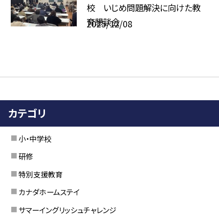
校 いじめ問題解決に向けた教
育懇談会
2025/12/08
カテゴリ
小・中学校
研修
特別支援教育
カナダホームステイ
サマーイングリッシュチャレンジ