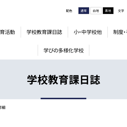
配色
通常
白地
黒地
文字
育活動
学校教育課日誌
小・中学校他
制度・
学びの多様化学校
学校教育課日誌
詳細