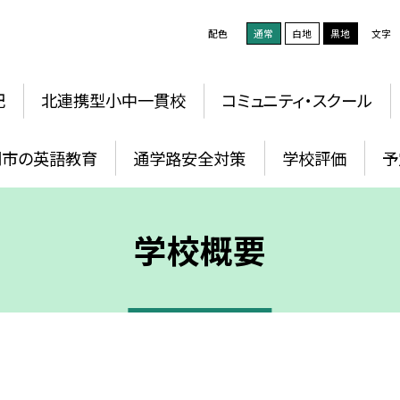
配色
通常
白地
黒地
文字
記
北連携型小中一貫校
コミュニティ・スクール
岡市の英語教育
通学路安全対策
学校評価
予
学校概要