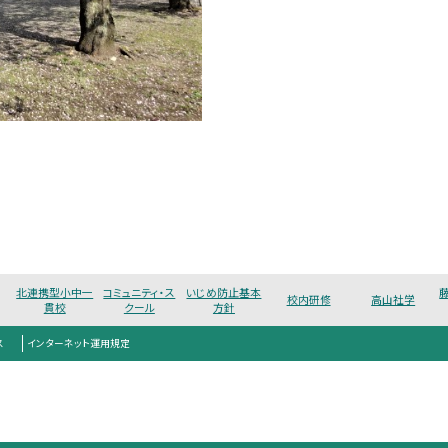
北連携型小中一
コミュニティ・ス
いじめ防止基本
校内研修
高山社学
貫校
クール
方針
ス
インターネット運用規定