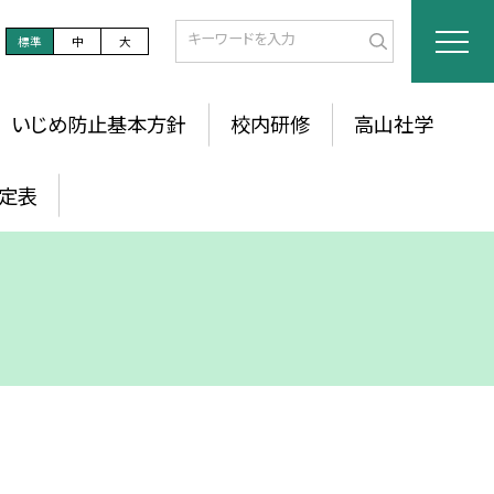
標準
中
大
いじめ防止基本方針
校内研修
高山社学
定表