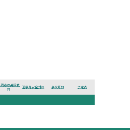
藤岡市の英語教
通学路安全対策
学校評価
予定表
育