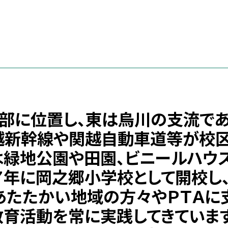
部に位置し、東は烏川の支流で
越新幹線や関越自動車道等が校
は緑地公園や田園、ビニールハウ
７年に岡之郷小学校として開校し
あたたかい地域の方々やＰＴＡに
育活動を常に実践してきています