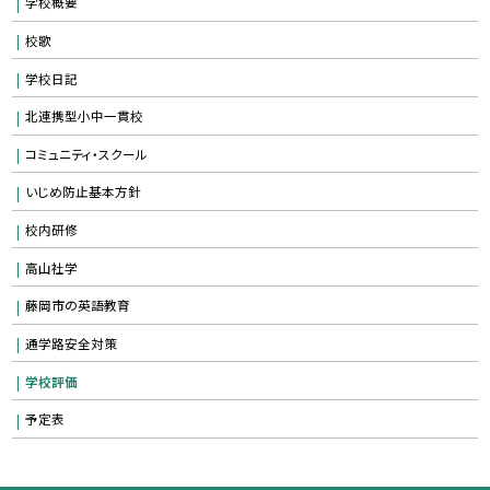
学校概要
校歌
学校日記
北連携型小中一貫校
コミュニティ・スクール
いじめ防止基本方針
校内研修
高山社学
藤岡市の英語教育
通学路安全対策
学校評価
予定表