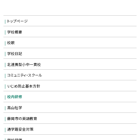
トップページ
学校概要
校歌
学校日記
北連携型小中一貫校
コミュニティ・スクール
いじめ防止基本方針
校内研修
高山社学
藤岡市の英語教育
通学路安全対策
学校評価