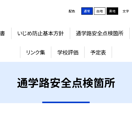
配色
通常
白地
黒地
文字
書
いじめ防止基本方針
通学路安全点検箇所
リンク集
学校評価
予定表
通学路安全点検箇所