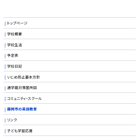
トップページ
学校概要
学校生活
予定表
学校日記
いじめ防止基本方針
通学路対策箇所図
コミュニティ・スクール
藤岡市の英語教育
リンク
子ども学習応援