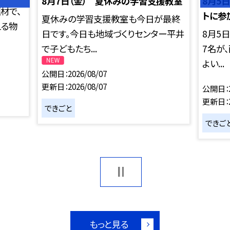
8月7日（金） 夏休みの学習支援教室
8月5
材で、
トに参
夏休みの学習支援教室も今日が最終
える物
日です。今日も地域づくりセンター平井
8月5
で子どもたち...
7名が
よい...
公開日
2026/08/07
更新日
2026/08/07
公開日
更新日
できごと
できご
もっと見る