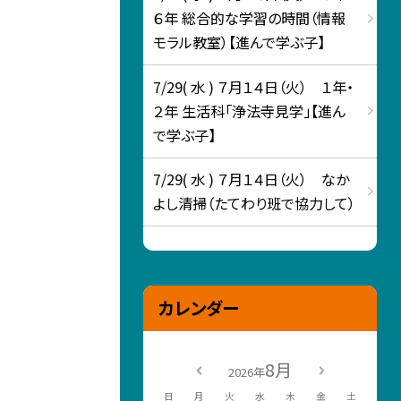
６年 総合的な学習の時間（情報
モラル教室）【進んで学ぶ子】
7/29( 水 ) ７月１４日（火） １年・
２年 生活科「浄法寺見学」【進ん
で学ぶ子】
7/29( 水 ) ７月１４日（火） なか
よし清掃（たてわり班で協力して）
カレンダー
8月
2026年
日
月
火
水
木
金
土