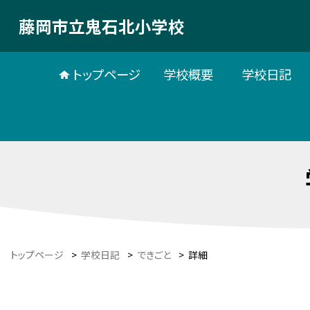
藤岡市立鬼石北小学校
トップページ
学校概要
学校日記
トップページ
>
学校日記
>
できごと
>
詳細