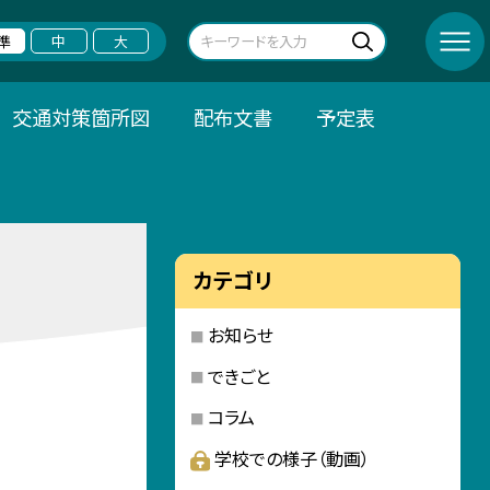
準
中
大
交通対策箇所図
配布文書
予定表
カテゴリ
お知らせ
できごと
コラム
学校での様子（動画）