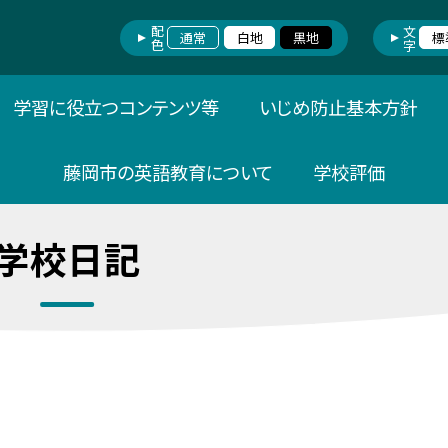
配色
文字
通常
白地
黒地
標
学習に役立つコンテンツ等
いじめ防止基本方針
藤岡市の英語教育について
学校評価
学校日記