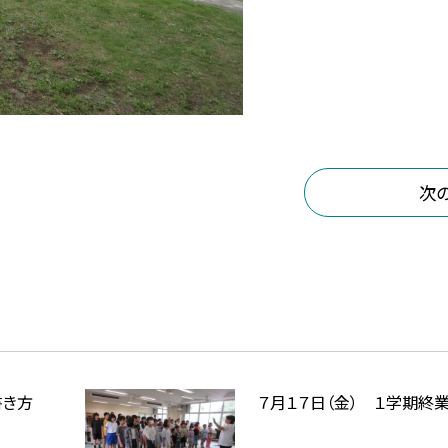
次
書き方
７月１７日（金） １学期終