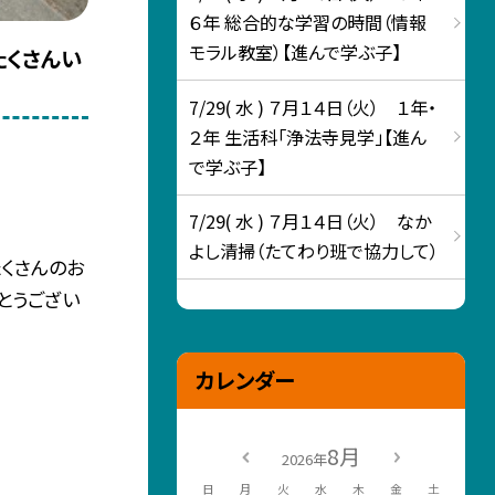
６年 総合的な学習の時間（情報
モラル教室）【進んで学ぶ子】
たくさんい
7/29( 水 ) ７月１４日（火） １年・
２年 生活科「浄法寺見学」【進ん
で学ぶ子】
7/29( 水 ) ７月１４日（火） なか
よし清掃（たてわり班で協力して）
くさんのお
とうござい
カレンダー
8月
2026年
日
月
火
水
木
金
土