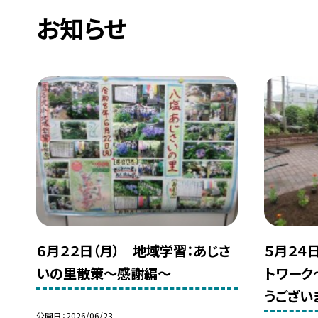
お知らせ
６月２２日（月） 地域学習：あじさ
５月２４
いの里散策～感謝編～
トワーク
うござい
公開日
2026/06/23