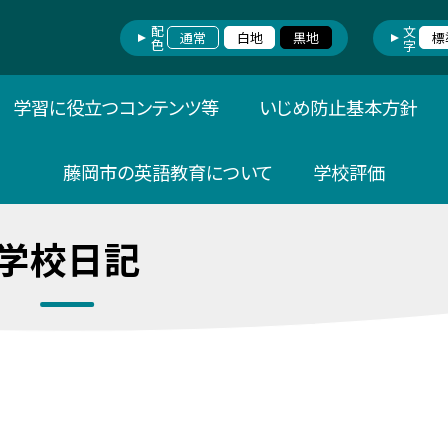
配色
文字
通常
白地
黒地
標
学習に役立つコンテンツ等
いじめ防止基本方針
藤岡市の英語教育について
学校評価
学校日記