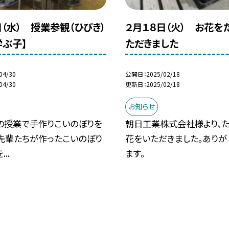
日（水） 授業参観（ひびき）
２月１８日（火） お花を
学ぶ子】
ただきました
04/30
公開日
2025/02/18
04/30
更新日
2025/02/18
お知らせ
の授業で手作りこいのぼりを
朝日工業株式会社様より、た
。先輩たちが作ったこいのぼり
花をいただきました。ありが
..
ます。