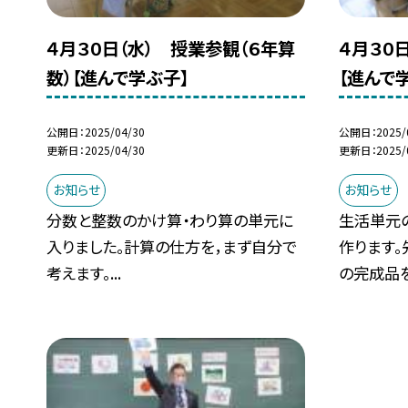
４月３０日（水） 授業参観（６年算
４月３０
数）【進んで学ぶ子】
【進んで
公開日
2025/04/30
公開日
2025/
更新日
2025/04/30
更新日
2025/
お知らせ
お知らせ
分数と整数のかけ算・わり算の単元に
生活単元
入りました。計算の仕方を，まず自分で
作ります
考えます。...
の完成品を.