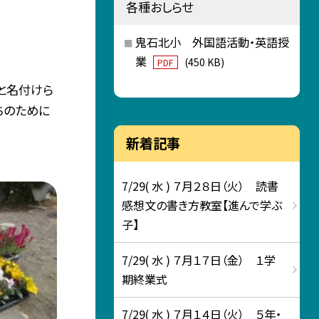
各種おしらせ
鬼石北小 外国語活動・英語授
業
(450 KB)
PDF
」と名付けら
ちのために
新着記事
7/29( 水 ) ７月２８日（火） 読書
感想文の書き方教室【進んで学ぶ
子】
7/29( 水 ) ７月１７日（金） １学
期終業式
7/29( 水 ) ７月１４日（火） ５年・