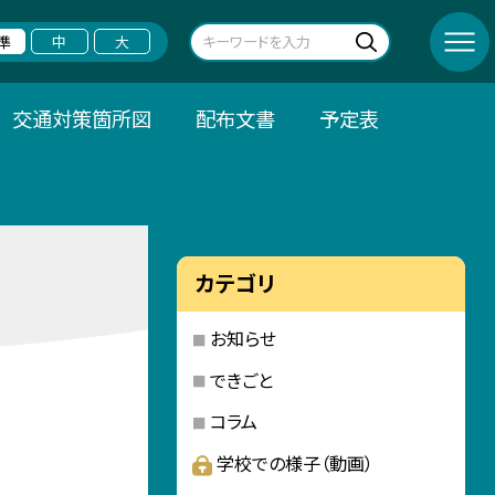
準
中
大
交通対策箇所図
配布文書
予定表
カテゴリ
お知らせ
できごと
コラム
学校での様子（動画）