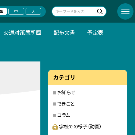
準
中
大
交通対策箇所図
配布文書
予定表
カテゴリ
お知らせ
できごと
コラム
学校での様子（動画）