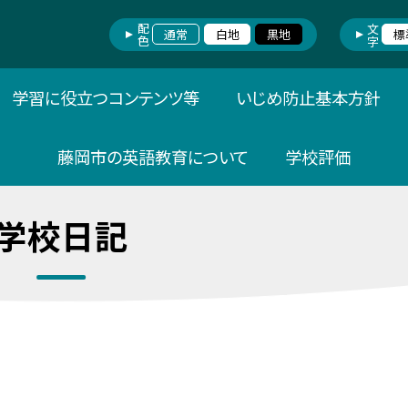
配色
文字
通常
白地
黒地
標
学習に役立つコンテンツ等
いじめ防止基本方針
藤岡市の英語教育について
学校評価
学校日記