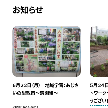
お知らせ
６月２２日（月） 地域学習：あじさ
５月２４
いの里散策～感謝編～
トワーク
うござい
公開日
2026/06/23