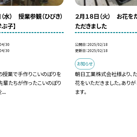
日（水） 授業参観（ひびき）
２月１８日（火） お花を
学ぶ子】
ただきました
04/30
公開日
2025/02/18
04/30
更新日
2025/02/18
お知らせ
の授業で手作りこいのぼりを
朝日工業株式会社様より、た
。先輩たちが作ったこいのぼり
花をいただきました。ありが
..
ます。