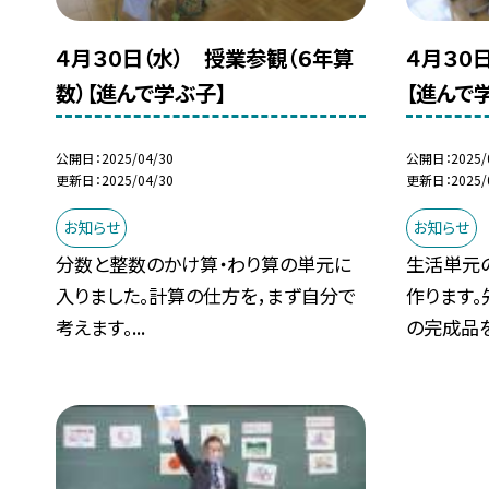
４月３０日（水） 授業参観（６年算
４月３０
数）【進んで学ぶ子】
【進んで
公開日
2025/04/30
公開日
2025/
更新日
2025/04/30
更新日
2025/
お知らせ
お知らせ
分数と整数のかけ算・わり算の単元に
生活単元
入りました。計算の仕方を，まず自分で
作ります
考えます。...
の完成品を.