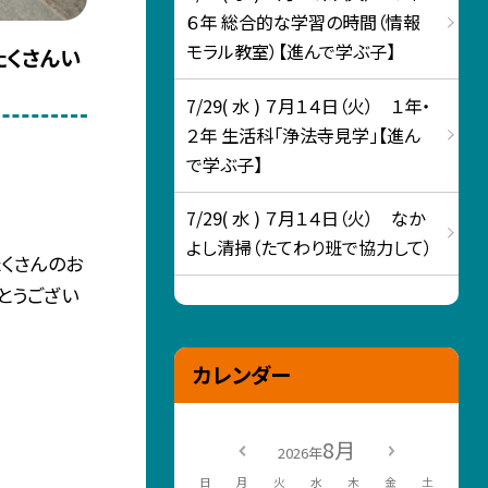
６年 総合的な学習の時間（情報
モラル教室）【進んで学ぶ子】
たくさんい
7/29( 水 ) ７月１４日（火） １年・
２年 生活科「浄法寺見学」【進ん
で学ぶ子】
7/29( 水 ) ７月１４日（火） なか
よし清掃（たてわり班で協力して）
くさんのお
とうござい
カレンダー
8月
2026年
日
月
火
水
木
金
土