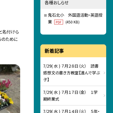
各種おしらせ
鬼石北小 外国語活動・英語授
業
(450 KB)
PDF
」と名付けら
ちのために
新着記事
7/29( 水 ) ７月２８日（火） 読書
感想文の書き方教室【進んで学ぶ
子】
7/29( 水 ) ７月１７日（金） １学
期終業式
7/29( 水 ) ７月１４日（火） ５年・