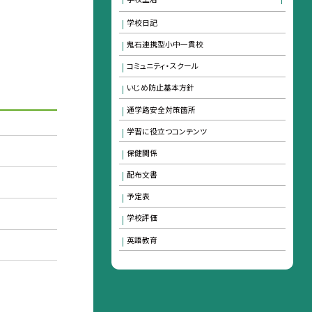
学校日記
鬼石連携型小中一貫校
コミュニティ・スクール
いじめ防止基本方針
通学路安全対策箇所
学習に役立つコンテンツ
保健関係
配布文書
予定表
学校評価
英語教育