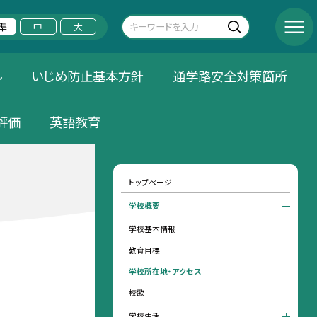
準
中
大
ル
いじめ防止基本方針
通学路安全対策箇所
評価
英語教育
トップページ
学校概要
学校基本情報
教育目標
学校所在地・アクセス
校歌
学校生活