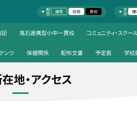
配色
文字
通常
白地
黒地
標
日記
鬼石連携型小中一貫校
コミュニティ・スクー
テンツ
保健関係
配布文書
予定表
学校
在地・アクセス