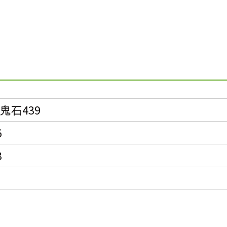
ス
鬼石439
6
3