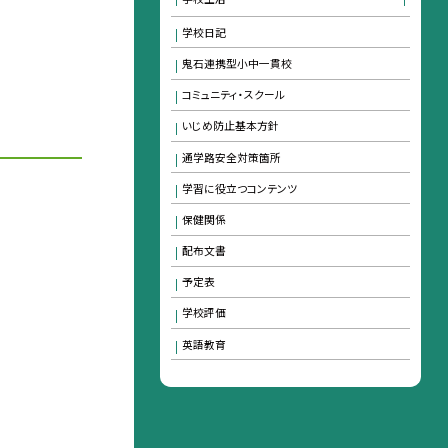
学校日記
鬼石連携型小中一貫校
コミュニティ・スクール
いじめ防止基本方針
通学路安全対策箇所
学習に役立つコンテンツ
保健関係
配布文書
予定表
学校評価
英語教育