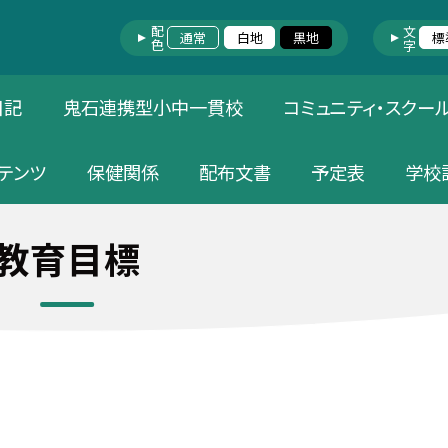
配色
文字
通常
白地
黒地
標
日記
鬼石連携型小中一貫校
コミュニティ・スクー
テンツ
保健関係
配布文書
予定表
学校
教育目標