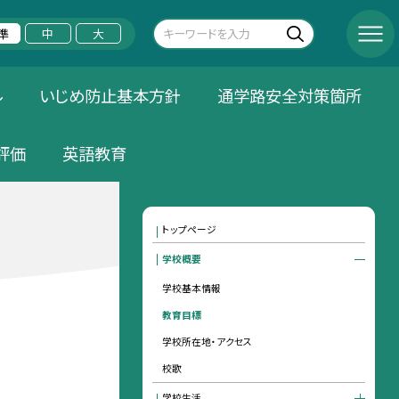
準
中
大
ル
いじめ防止基本方針
通学路安全対策箇所
評価
英語教育
トップページ
学校概要
学校基本情報
教育目標
学校所在地・アクセス
校歌
学校生活