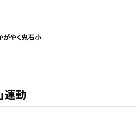
かがやく鬼石小
」運動