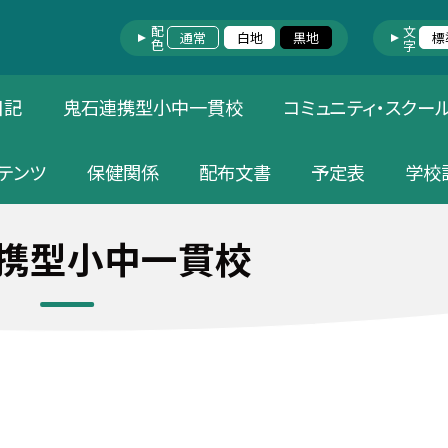
配色
文字
通常
白地
黒地
標
日記
鬼石連携型小中一貫校
コミュニティ・スクー
テンツ
保健関係
配布文書
予定表
学校
携型小中一貫校