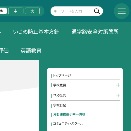
準
中
大
ル
いじめ防止基本方針
通学路安全対策箇所
評価
英語教育
トップページ
学校概要
学校生活
学校日記
鬼石連携型小中一貫校
コミュニティ・スクール