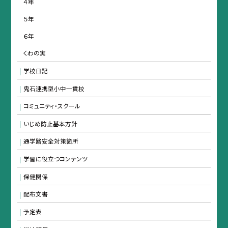
４年
５年
６年
くわの実
学校日記
鬼石連携型小中一貫校
コミュニティ・スクール
いじめ防止基本方針
通学路安全対策箇所
学習に役立つコンテンツ
保健関係
配布文書
予定表