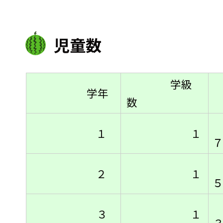
児童数
学級
学年
数
１
１
７
２
１
５
３
１
３