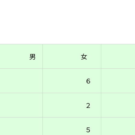
男
女
６
１
２
５