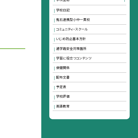
学校日記
鬼石連携型小中一貫校
コミュニティ・スクール
いじめ防止基本方針
通学路安全対策箇所
学習に役立つコンテンツ
保健関係
配布文書
予定表
学校評価
英語教育