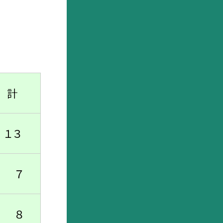
計
３
７
８