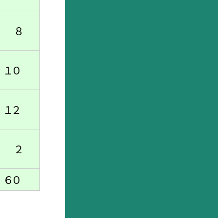
８
０
２
２
０