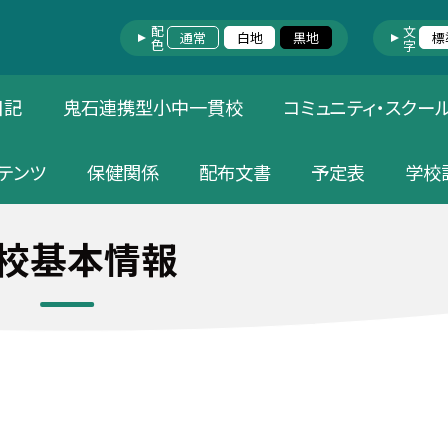
配色
文字
通常
白地
黒地
標
日記
鬼石連携型小中一貫校
コミュニティ・スクー
テンツ
保健関係
配布文書
予定表
学校
校基本情報