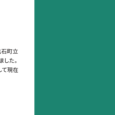
鬼石町立
ました。
して現在