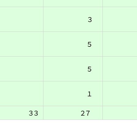
３
５
１
５
１
１
３３
２７
６