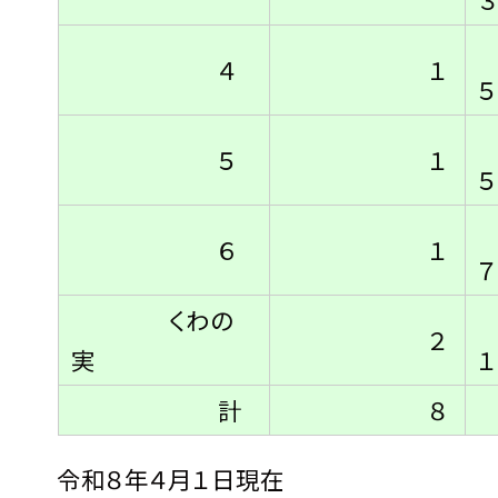
４
１
５
５
１
５
６
１
７
くわの
２
実
１
計
８
令和８年４月１日現在