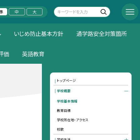
準
中
大
ル
いじめ防止基本方針
通学路安全対策箇所
評価
英語教育
トップページ
学校概要
学校基本情報
教育目標
学校所在地・アクセス
校歌
学校生活