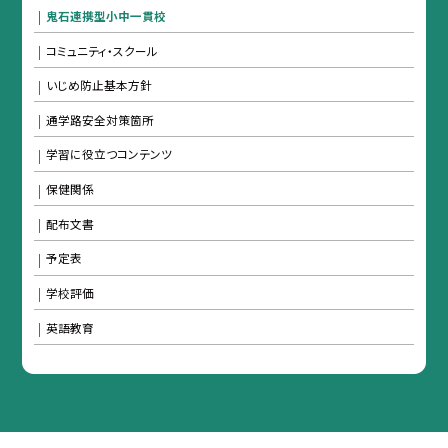
鬼石連携型小中一貫校
コミュニティ・スクール
いじめ防止基本方針
通学路安全対策箇所
学習に役立つコンテンツ
保健関係
配布文書
予定表
学校評価
英語教育