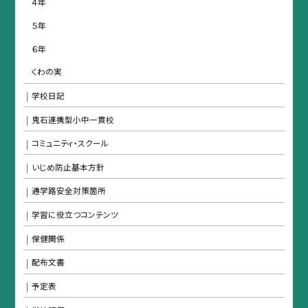
４年
５年
６年
くわの実
学校日記
鬼石連携型小中一貫校
コミュニティ・スクール
いじめ防止基本方針
通学路安全対策箇所
学習に役立つコンテンツ
保健関係
配布文書
予定表