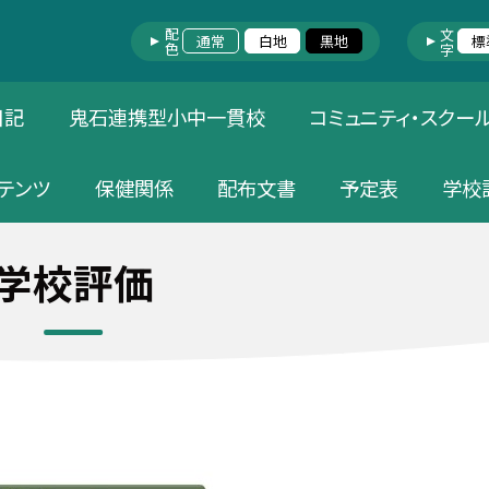
配色
文字
通常
白地
黒地
標
日記
鬼石連携型小中一貫校
コミュニティ・スクー
テンツ
保健関係
配布文書
予定表
学校
学校評価