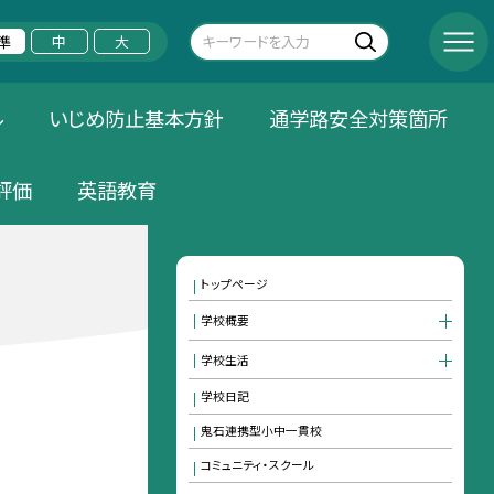
準
中
大
ル
いじめ防止基本方針
通学路安全対策箇所
評価
英語教育
トップページ
学校概要
学校生活
学校日記
鬼石連携型小中一貫校
コミュニティ・スクール