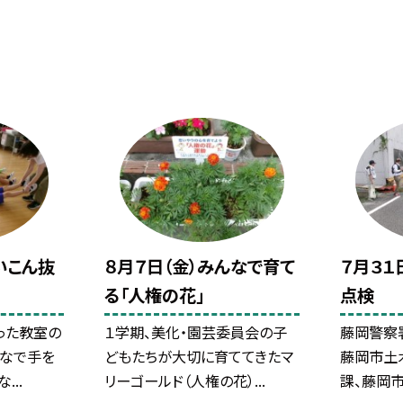
いこん抜
８月７日（金）みんなで育て
７月３１
る「人権の花」
点検
った教室の
１学期、美化・園芸委員会の子
藤岡警察
んなで手を
どもたちが大切に育ててきたマ
藤岡市土
...
リーゴールド（人権の花）...
課、藤岡市