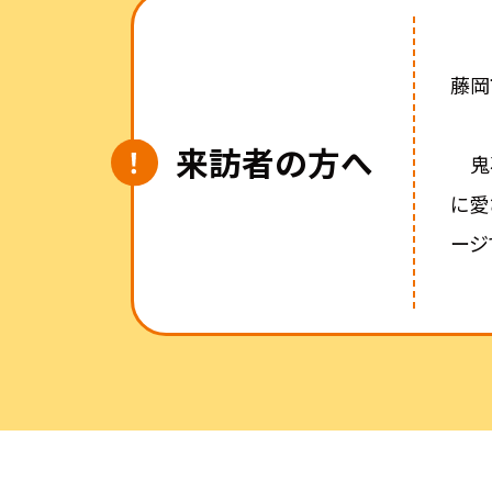
藤岡
来訪者の方へ
鬼石
に愛
ージ