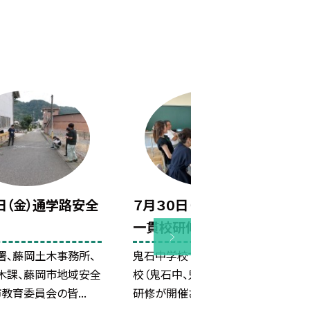
日（金）通学路安全
７月３０日（木）第２回鬼石
一貫校研修
署、藤岡土木事務所、
鬼石中学校で第２回鬼石一貫
木課、藤岡市地域安全
校（鬼石中、鬼石北小、鬼石小）
教育委員会の皆...
研修が開催されました。全...