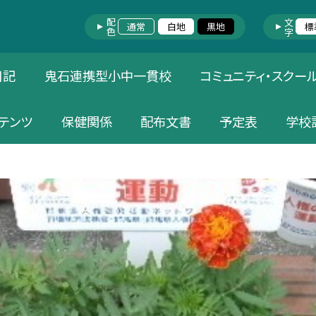
配色
文字
通常
白地
黒地
標
日記
鬼石連携型小中一貫校
コミュニティ・スクー
テンツ
保健関係
配布文書
予定表
学校