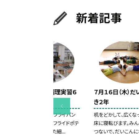
新着記事
７月１６日（木）調理実習６
７月１６日（木）だ
年その２
き２年
切ったじゃがいもをフライパン
机をどかして、広くな
で炒め始めました。フライドポテ
床に寝転びます。み
ト風、チーズを混ぜた細...
つないで、だいこんにな