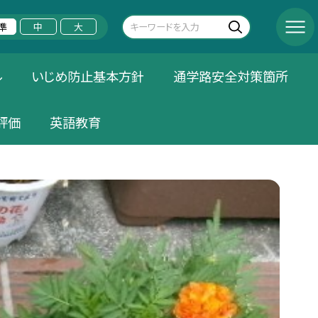
準
中
大
ル
いじめ防止基本方針
通学路安全対策箇所
評価
英語教育