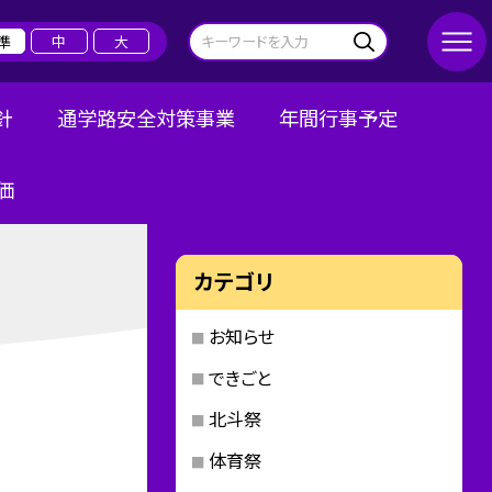
準
中
大
針
通学路安全対策事業
年間行事予定
価
カテゴリ
お知らせ
できごと
北斗祭
体育祭