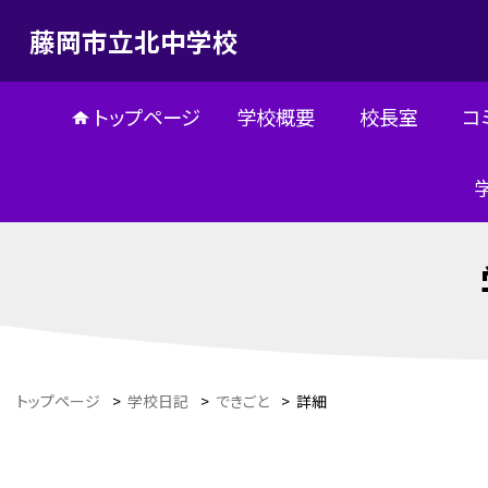
藤岡市立北中学校
トップページ
学校概要
校長室
コ
トップページ
>
学校日記
>
できごと
>
詳細