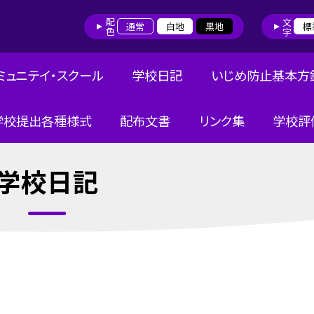
配色
文字
通常
白地
黒地
標
ミュニテイ・スクール
学校日記
いじめ防止基本方
学校提出各種様式
配布文書
リンク集
学校評
学校日記