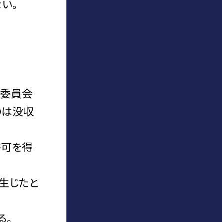
い。
理委員会
のは没収
許可を得
生じたと
る。