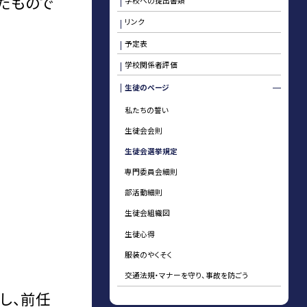
たもので
学校への提出書類
リンク
予定表
学校関係者評価
生徒のページ
私たちの誓い
生徒会会則
生徒会選挙規定
専門委員会細則
部活動細則
生徒会組織図
生徒心得
服装のやくそく
交通法規・マナーを守り、事故を防ごう
し、前任