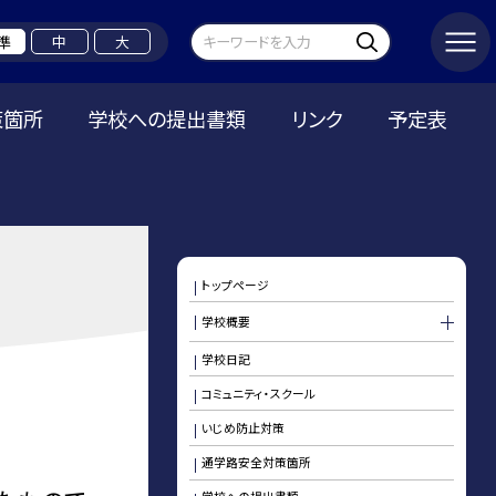
準
中
大
策箇所
学校への提出書類
リンク
予定表
トップページ
学校概要
学校日記
コミュニティ・スクール
いじめ防止対策
通学路安全対策箇所