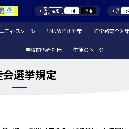
配色
文字
通常
白地
黒地
標
ニティ・スクール
いじめ防止対策
通学路安全対
学校関係者評価
生徒のページ
徒会選挙規定