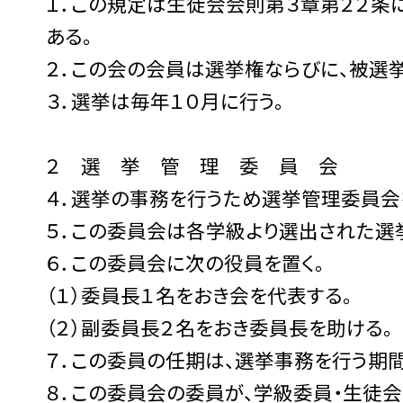
１．この規定は生徒会会則第３章第２２条
ある。
２．この会の会員は選挙権ならびに、被選
３．選挙は毎年１０月に行う。
２ 選 挙 管 理 委 員 会
４．選挙の事務を行うため選挙管理委員会
５．この委員会は各学級より選出された選
６．この委員会に次の役員を置く。
（１）委員長１名をおき会を代表する。
（２）副委員長２名をおき委員長を助ける。
７．この委員の任期は、選挙事務を行う期間
８．この委員会の委員が、学級委員・生徒