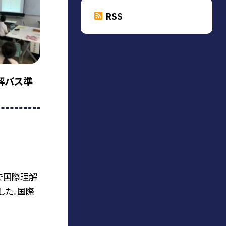
RSS
解バス準
で国際理解
した。国際