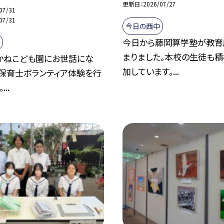
更新日
2026/07/27
07/31
07/31
今日の西中
今日から藤岡算学塾が教育
まりました。本校の生徒も
かねこども園にお世話にな
加しています。...
は保育士ボランティア体験を行
..