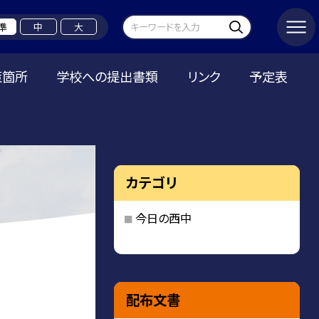
準
中
大
策箇所
学校への提出書類
リンク
予定表
カテゴリ
今日の西中
配布文書