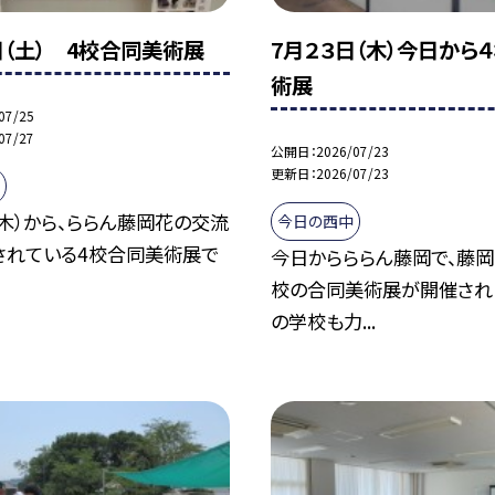
日（土） 4校合同美術展
7月２３日（木）今日から
術展
07/25
07/27
公開日
2026/07/23
更新日
2026/07/23
（木）から、ららん藤岡花の交流
今日の西中
されている4校合同美術展で
今日からららん藤岡で、藤
校の合同美術展が開催され
の学校も力...