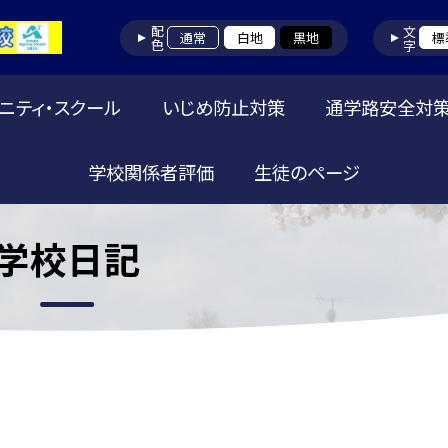
配色
文字
通常
白地
黒地
標
ニティ・スクール
いじめ防止対策
通学路安全対
学校関係者評価
生徒のページ
学校日記