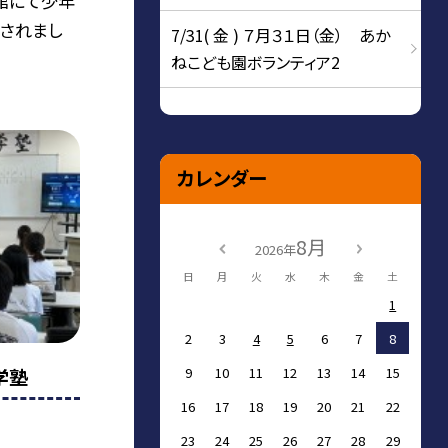
館にて少年
されまし
7/31( 金 ) ７月３１日（金） あか
ねこども園ボランティア2
カレンダー
8月
2026年
日
月
火
水
木
金
土
1
2
3
4
5
6
7
8
学塾
9
10
11
12
13
14
15
16
17
18
19
20
21
22
23
24
25
26
27
28
29