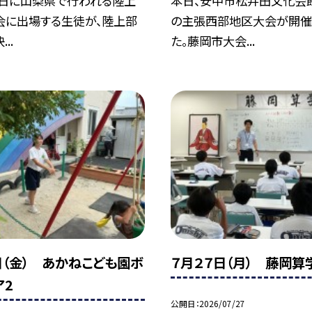
7日に山梨県で行われる陸上
本日、安中市松井田文化会
会に出場する生徒が、陸上部
の主張西部地区大会が開催
..
た。藤岡市大会...
日（金） あかねこども園ボ
７月２７日（月） 藤岡算
ア2
公開日
2026/07/27