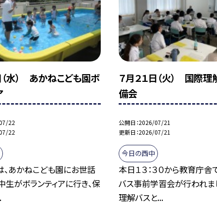
日（水） あかねこども園ボ
７月２１日（火） 国際理
ア
備会
07/22
公開日
2026/07/21
07/22
更新日
2026/07/21
今日の西中
は、あかねこども園にお世話
本日１３：３０から教育庁舎
中生がボランティアに行き、保
バス事前学習会が行われま
.
理解バスと...