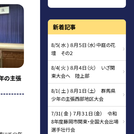
新着記事
8/5( 水 ) ８月５日（水）中庭の花
壇 その２
8/4( 火 ) ８月４日（火） いざ関
東大会へ 陸上部
少年の主張
8/1( 土 ) ８月１日（土） 群馬県
少年の主張西部地区大会
7/31( 金 ) ７月３１日（金） 令和
8年度藤岡市関東・全国大会出場
選手壮行会