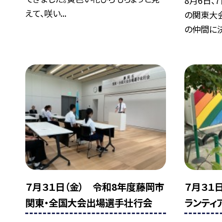
8月6日、
えて、咲い...
の関東大
の仲間に決.
７月３１日（金） 令和8年度藤岡市
７月３１
関東・全国大会出場選手壮行会
ランティ